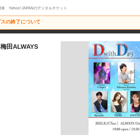
単 Yahoo! JAPANのデジタルチケット
ービスの終了について
5 梅田ALWAYS
9