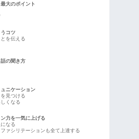
る最大のポイント
？
術
らうコツ
ことを伝える
る話の聞き方
ミュニケーション
トを見つける
楽しくなる
ョン力を一気に上げる
人になる
もファシリテーションも全て上達する