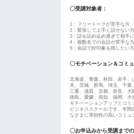
〇受講対象者：
1：フリートークが苦手な方
2：緊張して上手く話せない
3：話を詰め込め過ぎて相手
4：複数名での会話が苦手な
5：会話で好印象を残したい
〇モチベーション＆コミ
北海道、青森、秋田、岩手、
木、茨城、群馬、埼玉、千葉
三重、滋賀、京都、奈良、大
徳島、愛媛、高知、福岡、大
モチベーションアップとコミ
ビジネススクールです。年間2
なさまに実効性の高いコミュ
〇お申込みから受講まで