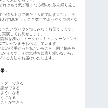
をして来たからです。
、それはもう気が遠くなる程の失敗を繰り返し
ずつ積み上げて来た「人前で話すコツ」「会
まわすMC術」がここ数年でようやく自信とな
てきたノウハウを惜しみなくお伝えします。
り実演してお見せします。
で講師を務め、トークやコミュニケーションの
ぶプレゼン術をお伝えしています。
会話が苦手だった私だからこそ、同じ悩みを
わかります。その気持ちに寄り添いながら、
プする方法をお届けいたします。
効果：
マスターできる
会話ができる
るようになる
ようになる
ることができる