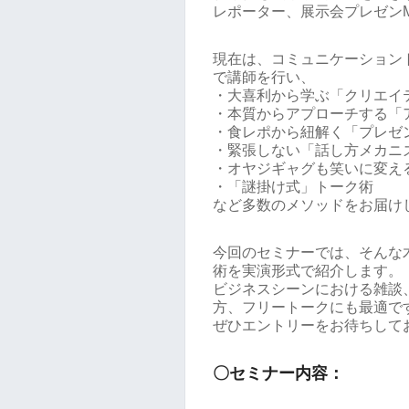
レポーター、展示会プレゼン
現在は、コミュニケーション
で講師を行い、
・大喜利から学ぶ「クリエイ
・本質からアプローチする「
・食レポから紐解く「プレゼ
・緊張しない「話し方メカニ
・オヤジギャグも笑いに変え
・「謎掛け式」トーク術
など多数のメソッドをお届け
今回のセミナーでは、そんな
術を実演形式で紹介します。
ビジネスシーンにおける雑談
方、フリートークにも最適で
ぜひエントリーをお待ちして
〇セミナー内容：