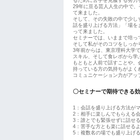
るために苦手を克服する努力
29年に亘る芸人人生の中で
て来ました。
そして、その失敗の中で少し
話を盛り上げる方法」「場を
って来ました。
セミナーでは、いままで培っ
そして私がそのコツをしっか
3年前からは、東京理科大学
スキル、そして食レポから学
もともと人前で話すことや、
持っている方の気持ちがよく
コミュニケーション力がアッ
〇セミナーで期待できる
1：会話を盛り上げる方法が
2：相手に楽しんでもらえる
3：誰とでも緊張せずに話せ
4：苦手な方とも楽に話せる
5：複数名の場でも盛り上げ