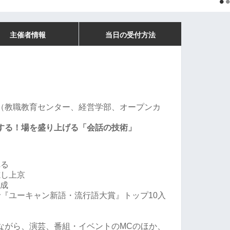
主催者情報
当日の受付方法
（教職教育センター、経営学部、オープンカ
する！場を盛り上げる「会話の技術」
れる
志し上京
結成
」で『ユーキャン新語・流行語大賞』トップ10入
ながら、演芸、番組・イベントのMCのほか、