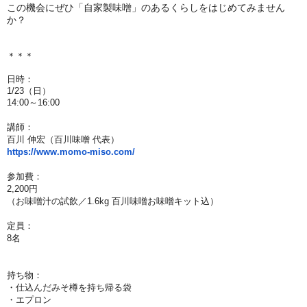
この機会にぜひ「自家製味噌」のあるくらしをはじめてみません
か？
＊＊＊
日時：
1/23（日）
14:00～16:00
講師：
百川 伸宏（百川味噌 代表）
https://www.momo-miso.com/
参加費：
2,200円
（お味噌汁の試飲／1.6kg 百川味噌お味噌キット込）
定員：
8名
持ち物：
・仕込んだみそ樽を持ち帰る袋
・エプロン