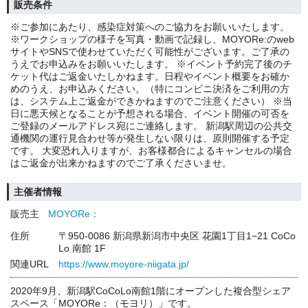
販売条件
※ご参加にあたり、感染症対策へのご協力をお願いいたします。
※ワークショップの様子を写真・動画で記録し、MOYORe:のweb
サイトやSNSで使わせていただく可能性がございます。ご了承の
うえでお申込みをお願いいたします。 ※イベント予約完了後のチ
ケット代はご返金いたしかねます。日程やイベント概要をお確か
めのうえ、お申込みください。（特にコンビニ決済をご利用の方
は、システム上ご返金ができかねますのでご注意ください） ※当
日に悪天候となることが予想される場合、イベント開催の可否を
ご登録のメールアドレス宛にご連絡します。 新潟駅周辺の公共交
通機関の運行見合わせ等が発生しない限りは、原則開催する予定
です。 大変恐れ入りますが、お客様都合によるキャンセルの場合
はご返金が出来かねますのでご了承くださいませ。
主催者情報
販売主
MOYORe：
住所
〒950-0086 新潟県新潟市中央区 花園1丁目1−21 CoCo
Lo 南館 1F
関連URL
https://www.moyore-niigata.jp/
2020年9月、新潟駅CoCoLo南館1階にオープンした複合型シェア
スペース「MOYORe：（モヨリ）」です。