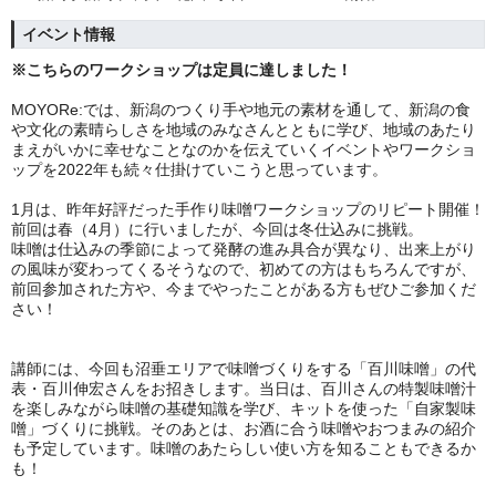
イベント情報
※こちらのワークショップは定員に達しました！
MOYORe:では、新潟のつくり手や地元の素材を通して、新潟の食
や文化の素晴らしさを地域のみなさんとともに学び、地域のあたり
まえがいかに幸せなことなのかを伝えていくイベントやワークショ
ップを2022年も続々仕掛けていこうと思っています。
1月は、昨年好評だった手作り味噌ワークショップのリピート開催！
前回は春（4月）に行いましたが、今回は冬仕込みに挑戦。
味噌は仕込みの季節によって発酵の進み具合が異なり、出来上がり
の風味が変わってくるそうなので、初めての方はもちろんですが、
前回参加された方や、今までやったことがある方もぜひご参加くだ
さい！
講師には、今回も沼垂エリアで味噌づくりをする「百川味噌」の代
表・百川伸宏さんをお招きします。当日は、百川さんの特製味噌汁
を楽しみながら味噌の基礎知識を学び、キットを使った「自家製味
噌」づくりに挑戦。そのあとは、お酒に合う味噌やおつまみの紹介
も予定しています。味噌のあたらしい使い方を知ることもできるか
も！