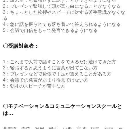
1：誰の前でも緊張せずに話すことができるようになる
2：プレゼンで緊張して頭が真っ白になることがなくなる
3：ちょっとした挨拶やスピーチに対する苦手意識がなくな
る
4：急に話を振られても落ち着いて答えられるようになる
5：会議で自信をもって発言できるようになる
〇受講対象者：
1：これまで人前で話すことをできるだけ避けてきた方
2：緊張すると思うように言葉が出てこない方
3：プレゼンなどで緊張で手足が震えることがある方
4：会議での発言があまり得意ではない方
5：朝礼のスピーチが苦手な方
〇モチベーション＆コミュニケーションスクールと
は…
北海道、青森、秋田、岩手、山形、宮城、福島、新潟、石