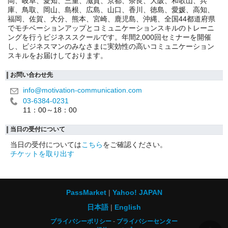
岡、岐阜、愛知、三重、滋賀、京都、奈良、大阪、和歌山、兵
庫、鳥取、岡山、島根、広島、山口、香川、徳島、愛媛、高知、
福岡、佐賀、大分、熊本、宮崎、鹿児島、沖縄、全国44都道府県
でモチベーションアップとコミュニケーションスキルのトレーニ
ングを行うビジネススクールです。年間2,000回セミナーを開催
し、ビジネスマンのみなさまに実効性の高いコミュニケーション
スキルをお届けしております。
お問い合わせ先
info@motivation-communication.com
03-6384-0231
11：00～18：00
当日の受付について
当日の受付については
こちら
をご確認ください。
チケットを取り出す
PassMarket
Yahoo! JAPAN
日本語
English
プライバシーポリシー
プライバシーセンター