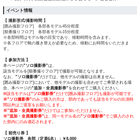
イベント情報
【 撮影形式/撮影時間 】
[囲み撮影フロア] 各部各モデル45分程度
[順番撮りフロア] 各部各モデル15分程度
※各部時間はモデル毎の目安であり、移動時間を含みます。
※各フロアで靴の履き替えが必要なため、移動にお時間をいただきま
す。
【 参加方法 】
本ページの
”ソロ撮影券”
は、
該当モデルを[順番撮りフロア]で撮影が可能となります。
なお、
”ソロ撮影券”
だけでは、他モデルの撮影は出来ません。
[囲み撮影フロア]において、他モデルの撮影も合わせてご希望される場
合、本ページの
”追加・全員撮影券”
を合わせてご購入ください。
※
該当モデルは
”
ソロ撮影券
”
だけで
[囲み撮影フロア]も撮影が可能です。
※
”
ソロ撮影券
”
のみご購入の方は、部内であっても該当モデルの出演時
間以外はご退室をお願いします。
※”
追加・全員撮影券”
だけではご参加いただけません。
※”
追加・全員撮影券”
は、同一モデル名の
”
ソロ撮影券
”
でご購入のされ
た部内にのみ適応されます。
【 前売り券 】
ソロ撮影券 各部（定員6名）
：
￥8,000