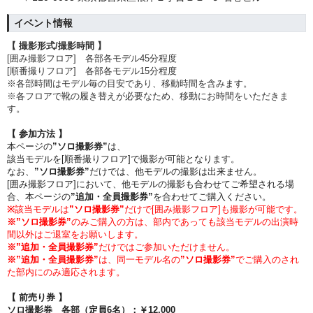
イベント情報
【 撮影形式/撮影時間 】
[囲み撮影フロア] 各部各モデル45分程度
[順番撮りフロア] 各部各モデル15分程度
※各部時間はモデル毎の目安であり、移動時間を含みます。
※各フロアで靴の履き替えが必要なため、移動にお時間をいただきま
す。
【 参加方法 】
本ページの
”ソロ撮影券”
は、
該当モデルを[順番撮りフロア]で撮影が可能となります。
なお、
”ソロ撮影券”
だけでは、他モデルの撮影は出来ません。
[囲み撮影フロア]において、他モデルの撮影も合わせてご希望される場
合、本ページの
”追加・全員撮影券”
を合わせてご購入ください。
※
該当モデルは
”
ソロ撮影券
”
だけで
[囲み撮影フロア]も撮影が可能です。
※
”
ソロ撮影券
”
のみご購入の方は、部内であっても該当モデルの出演時
間以外はご退室をお願いします。
※”
追加・全員撮影券”
だけではご参加いただけません。
※”
追加・全員撮影券”
は、同一モデル名の
”
ソロ撮影券
”
でご購入のされ
た部内にのみ適応されます。
【 前売り券 】
ソロ撮影券 各部（定員6名）
：
￥12,000