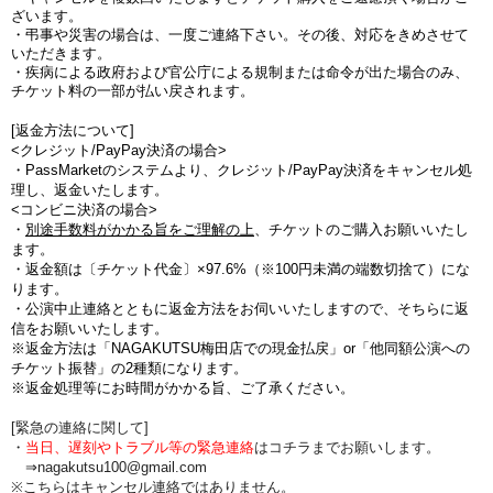
ざいます。
・弔事や災害の場合は、一度ご連絡下さい。その後、対応をきめさせて
いただきます。
・疾病による政府および官公庁による規制または命令が出た場合のみ、
チケット料の一部が払い戻されます。
[返金方法について]
<クレジット/PayPay決済の場合>
・PassMarketのシステムより、クレジット/PayPay決済をキャンセル処
理し、返金いたします。
<コンビニ決済の場合>
・
別途手数料がかかる旨をご理解の上
、チケットのご購入お願いいたし
ます。
・
返金額は〔チケット代金〕×97.6%（※100円未満の端数切捨て
）にな
ります。
・公演中止連絡とともに返金方法をお伺いいたしますので、そちらに返
信をお願いいたします。
※返金方法は「NAGAKUTSU梅田店での現金払戻」or「他同額公演への
チケット振替」の2種類になります。
※返金処理等にお時間がかかる旨、ご了承ください。
[緊急の連絡に関して]
・
当日、遅刻やトラブル等の緊急連絡
はコチラまでお願いします。
⇒nagakutsu100@gmail.com
※こちらはキャンセル連絡ではありません。