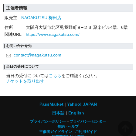
主催者情報
販売主
NAGAKUTSU 梅田店
住所
大阪府大阪市北区兎我野町９−２３ 聚楽ビル4階、6階
関連URL
https://www.nagakutsu.com/
お問い合わせ先
contact@nagakutsu.com
当日の受付について
当日の受付については
こちら
をご確認ください。
チケットを取り出す
PassMarket
Yahoo! JAPAN
日本語
English
プライバシーポリシー
プライバシーセンター
規約
ヘルプ
主催者ガイドライン
ご利用ガイド