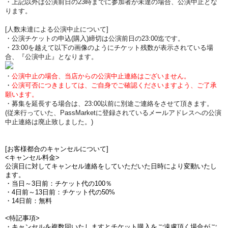
・上記以外は公演前日の23時までに参加者が未達の場合、公演中止とな
ります。
[人数未達による公演中止について]
・公演チケットの申込(購入)締切は公演前日の23:00迄です。
・23:00を越えて以下の画像のようにチケット残数が表示されている場
合、『公演中止』となります。
・
公演中止の場合、当店からの公演中止連絡はございません。
・
公演可否につきましては、ご自身でご確認くださいますよう、ご了承
願います。
・募集を延長する場合は、23:00以前に別途ご連絡をさせて頂きます。
(従来行っていた、PassMarketに登録されているメールアドレスへの公演
中止連絡は廃止致しました。)
[お客様都合のキャンセルについて]
<キャンセル料金>
公演日に対してキャンセル連絡をしていただいた日時により変動いたし
ます。
・当日～3日前：チケット代の100％
・4日前～13日前：チケット代の50%
・14日前：無料
<特記事項>
・キャンセルを複数回いたしますとチケット購入をご遠慮頂く場合がご