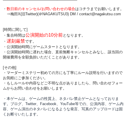
・
数日前のキャンセル/お問い合わせの場合
は
コチラまでお願いします。
⇒梅田X(旧Twitter)(＠NAGAKUTSU3) DM /
contact@nagakutsu.com
[時間に関して]
公演開始の10分前
・集合時間は
となります。
遅刻厳禁
・
です。
・公演開始時間にゲームスタートとなります。
・公演開始時間に
遅れた場合、直前無断キャンセルとみなし、該当回の
開催費用を全額負担
いただくことがあります。
[その他]
・マーダーミステリー初めての方にも丁寧にルール説明を行いますので
お気軽にご参加ください。
・もしルールや内容などご不明な点がありましたら、問い合わせフォー
ムからお問い合わせをお願いします。
・本ゲームは、ゲームの性質上、ネタバレ禁止ゲームとなっておりま
す。ブログ、Twitter、Facebook、YouTube等での、
公演内容、
ゲーム内
容、ゲーム演出のネタバレになるような発言、写真のアップロードは固
くお断りいたします。