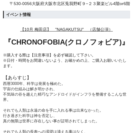
〒530-0056大阪府大阪市北区兎我野町９−２３聚楽ビル4階or6階
イベント情報
【10
月
梅田店】 "NAGAKUTSU" （店舗公演）
『CHRONOFOBIA(クロノフォビア)』
※購入する際は【注意事項】を必ず確認して下さい。
※日付・時間をお間違いないよう、
お確かめの上、ご購入お願いいたし
ます。
【あらすじ】
西暦3000年、科学は発展を極めた。
宇宙の仕組みは解き明かされ、
不気味の谷を越えた精巧なアンドロイドがインフラを整備するこんな世
界。
それでも人類は永遠の命を手に入れる事は出来なかった。
行き過ぎた科学は神を否定し、
真の無限は世界に存在しない事が証明されてしまった。
それでも人類の長寿への渇望は潰える事はなく、