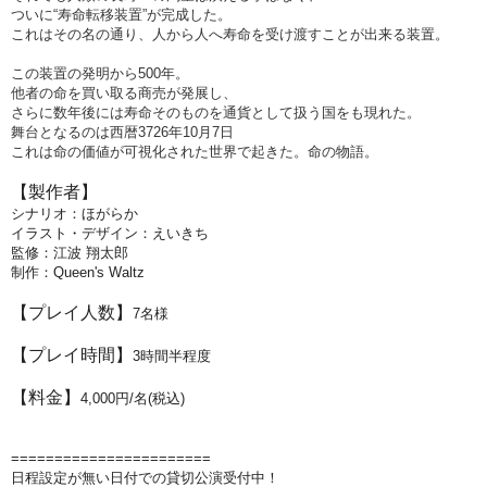
ついに“寿命転移装置”が完成した。
これはその名の通り、人から人へ寿命を受け渡すことが出来る装置。
この装置の発明から500年。
他者の命を買い取る商売が発展し、
さらに数年後には寿命そのものを通貨として扱う国をも現れた。
舞台となるのは西暦3726年10月7日
これは命の価値が可視化された世界で起きた。命の物語。
【製作者】
シナリオ：ほがらか
イラスト・デザイン：えいきち
監修：江波 翔太郎
制作：Queen's Waltz
【プレイ人数】
7名様
【プレイ時間】
3
時間半程度
【料金】
4,000円/名(税込)
=======================
日程設定が無い日付での貸切公演受付中！