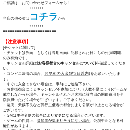
ご相談は、お問い合わせフォームから！
↓↓↓↓↓↓↓
コチラ
当店の他公演は
から
↑↑
↑↑
↑↑
↑
=======================
【注意事項】
[チケットに関して]
・チケットは券面、もしくは専用画面に記載された日にちの公演時間に
のみ有効です。
・キャンセル詳細は
[お客様都合のキャンセルについて]
を確認してくださ
い。
お早めの入金(約3日以内)
・コンビニ決済の場合、
をお願いいたしま
す。
・すぐに入金できない場合は、事前にご連絡下さい。
・お客様都合によるキャンセル/不参加により、(人数不足により)ゲームが
成立しなかった場合、キャンセルされたお客様に該当回の開催費用を全
額負担いただく場合がございます。ご了承ください。
・急病、天候不良など興行主催者の都合により公演が中止となる場合が
ございます。
・GMは主催者側の都合により変更になる場合がございます。
・ゲームの性質上、
参加者が集まりそうにない場合
、公演中止となる可
能性があります。