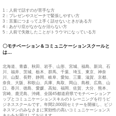
1：人前で話すのが苦手な方
2：プレゼンやスピーチで緊張しやすい方
3：言葉につまって上手く話せないときがある方
4：あがり症がなかなか治らない方
5：人前で失敗したことがトラウマになっている方
〇モチベーション＆コミュニケーションスクールと
は…
北海道、青森、秋田、岩手、山形、宮城、福島、新潟、石
川、福井、茨城、栃木、群馬、千葉、埼玉、東京、神奈
川、山梨、長野、静岡、岐阜、愛知、三重、滋賀、京都、
奈良、大阪、和歌山、兵庫、鳥取、岡山、島根、広島、山
口、香川、徳島、愛媛、高知、福岡、佐賀、大分、熊本、
宮崎、鹿児島、沖縄、全国45都道府県でモチベーションア
ップとコミュニケーションスキルのトレーニングを行うビ
ジネススクールです。年間2,000回セミナーを開催し、ビジ
ネスマンのみなさまに実効性の高いコミュニケーションス
キルをお届けしております。