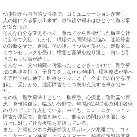
幼少期から内向的な性格で、コミュニケーションが苦手。
人の輪に入る事が出来ず、放課後や週末はひとりで遊ぶ事
が多かった。
そんな自分を変えるべく、兼ねてから目標だった航空会社
に新卒で入社。しかし、職場の人間関係に悩み、適応障害
の診断を受け、退職。その後、うつ病も併発し、定期的に
カウンセリングを受け、増悪と寛解を繰り返し、何年も引
きこもり生活が続く。
そんな中、父の通院に付添ったことがきっかけで、理学療
法に興味を持つ。子育てをしながら3年間、理学療法が学べ
る専門学校に通学。医療を学ぶことで、今までの自分を理
解し、受けとめ、適応障害とうつ病を克服する事が出来
た。
その後、理学療法士として、脳疾患、心疾患、運動器の疾
患、脊椎損傷等、幅広い分野で、年間約2,400名の利用者様
のリハビリに介入している。中でも、コミュニケーション
障害が原因で、自信を無くし、他者との関わりを避ける
方々に対して社会復帰を支援している。
また、沖縄ビジネス外語学院とITカレッジ沖縄にて、コミ
ュニケーション検定、ビジネスマナー、秘書検定対策非常