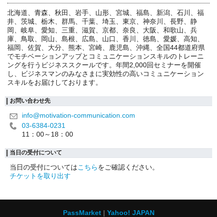
北海道、青森、秋田、岩手、山形、宮城、福島、新潟、石川、福
井、茨城、栃木、群馬、千葉、埼玉、東京、神奈川、長野、静
岡、岐阜、愛知、三重、滋賀、京都、奈良、大阪、和歌山、兵
庫、鳥取、岡山、島根、広島、山口、香川、徳島、愛媛、高知、
福岡、佐賀、大分、熊本、宮崎、鹿児島、沖縄、全国44都道府県
でモチベーションアップとコミュニケーションスキルのトレーニ
ングを行うビジネススクールです。年間2,000回セミナーを開催
し、ビジネスマンのみなさまに実効性の高いコミュニケーション
スキルをお届けしております。
お問い合わせ先
info@motivation-communication.com
03-6384-0231
11：00～18：00
当日の受付について
当日の受付については
こちら
をご確認ください。
チケットを取り出す
PassMarket
Yahoo! JAPAN