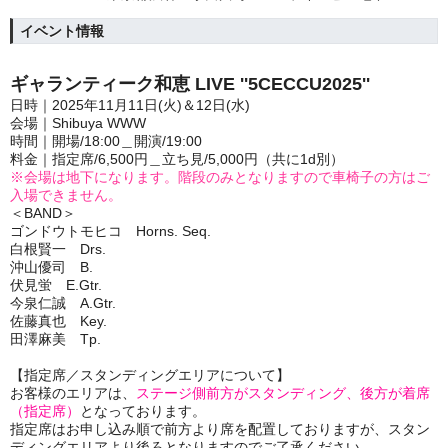
イベント情報
ギャランティーク和恵 LIVE ''5CECCU2025''
日時｜2025年11月11日(火)＆12日(水)
会場｜Shibuya WWW
時間｜開場/18:00＿開演/19:00
料金｜指定席/6,500円＿立ち見/5,000円（共に1d別）
※会場は地下になります。階段のみとなりますので車椅子の方はご
入場できません。
＜BAND＞
ゴンドウトモヒコ Horns. Seq.
白根賢一 Drs.
沖山優司 B.
伏見蛍 E.Gtr.
今泉仁誠 A.Gtr.
佐藤真也 Key.
田澤麻美 Tp.
【指定席／スタンディングエリアについて】
お客様のエリアは、
ステージ側前方がスタンディング、後方が着席
（指定席）
となっております。
指定席はお申し込み順で前方より席を配置しておりますが、スタン
ディングエリアより後ろとなりますのでご了承ください。