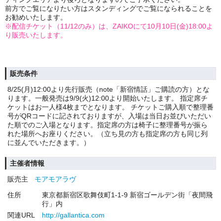
前方でご覧になりたい方はスタンディングでご覧になられることを
お勧めいたします。
※配信チケット（11/12のみ）は、ZAIKOにて10月10日(金)18:00よ
り販売いたします。
販売条件
8/25(月)12:00より先行販売（note「新宿情話」ご購読の方）とな
ります。一般発売は9/9(火)12:00より開始いたします。 指定席チ
ケットはお一人様4枚までとなります。 チケットご購入順で整理番
号がQRコードに記されておりますが、入場は当日お並びいただい
た順でのご入場となります。指定席の方は椅子に整理番号が振ら
れた場所へお座りください。（立ち見の方も指定席の方も同じ列
に並んでいただきます。）
主催者情報
販売主
モアモアラヴ
住所
東京都新宿区歌舞伎町1-1-9 新宿ゴールデン街「夜間飛
行」内
関連URL
http://gallantica.com