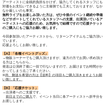
アーティストに金銭的負担をかけず、協力してくれるスタッフにも
対価をお支払いできるように主催側でも工夫しておりますが、なか
なか厳しいのも事実。
無料ライブをお楽しみ頂いた方は、ぜひ今後のイベント継続や準備
などサポートしてくれているスタッフへの支援、出演頂いているア
ーティストへの応援のため、お気持ちで結構ですので応援チケット
のご購入にもご協力お願い致します。
今回参加頂いたアーティストから、リターンアイテムもご協力頂い
ています。
応援よろしくお願い致します。
【A】「各種イベントグッズ」
→物販コーナーでもご購入頂けますが、遠方の方でお買い求め頂け
る方はこちらから。
発送は公演終了後に一括で行ないますので、お届けまでお時間がか
かってしまう点ご了承ください。
※
尚、郵送を希望の方は【送料】の項目もご購入頂きますようお願
い致します。
【B】「応援チケット」
→出演者へのご支援です。
前日までのご購入
で、イベント当日に各アーティストへ折半分を
お渡しします。