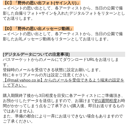
【C】「野外の思い出フォト(サイン入り)」
→イベントの思い出として、各アーティストから、当日の公園で撮
影した自撮りフォト+サインを入れたデジタルフォトをリターンとし
てお送りします。
【D】「野外の思い出メッセージ動画」
→イベントの思い出として、各アーティストから、当日の公園で撮
影したお礼メッセージ動画をリターンとしてお送りします。
[デジタルデータについての注意事項]
パスマーケットからのメールにてダウンロードURLをお送りしま
す。
登録時のメールを受信できる状態に設定お願いします。
特にキャリアメールの方は設定ご注意ください。
【@mail.yahoo.co.jp】からのメールを受信できるよう端末の設定を
して下さい。
購入期限終了後から3日程度を目安に各アーティストにご準備頂き、
お預かりしたデータを送信しますので、お届けまで
約1週間程度
お時
間がかかってしまう点をご了承下さい(購入後、即日お送りするもの
ではありません)。
また、準備の都合により一斉にお送りできない場合もありますので
ご了承ください。