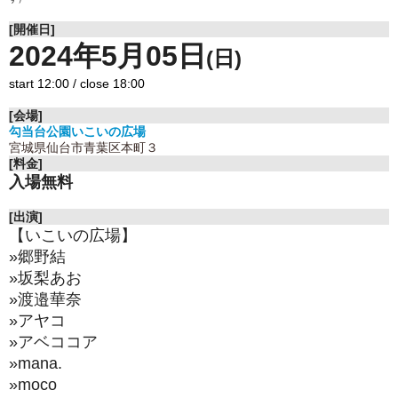
[開催日]
2024年5月05日
(日)
start 12:00 / close 18:00
[会場]
勾当台公園いこいの広場
宮城県仙台市青葉区本町３
[料金]
入場無料
[出演]
【いこいの広場】
»郷野結
»
坂梨あお
»
渡邉華奈
»アヤコ
»
アベココア
»
mana.
»moco