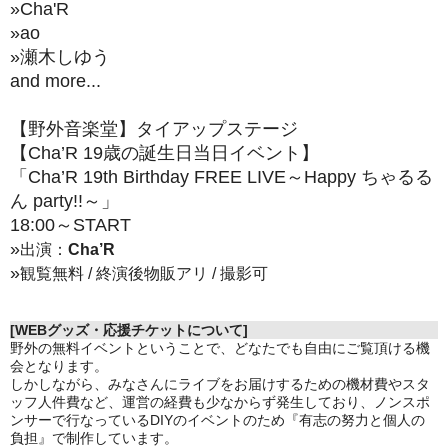
»
Cha'R
»
ao
»瀬木しゆう
and more...
【野外音楽堂】タイアップステージ
【Cha’R 19歳の誕生日当日イベント】
「Cha’R 19th Birthday FREE LIVE～Happy ちゃるる
ん party!!～」
18:00～START
»
出演：
Cha’R
»
観覧無料 / 終演後物販アリ / 撮影可
[WEBグッズ・応援チケットについて]
野外の無料イベントということで、どなたでも自由にご覧頂ける機
会となります。
しかしながら、みなさんにライブをお届けするための機材費やスタ
ッフ人件費など、運営の経費も少なからず発生しており、ノンスポ
ンサーで行なっているDIYのイベントのため『有志の努力と個人の
負担』で制作しています。