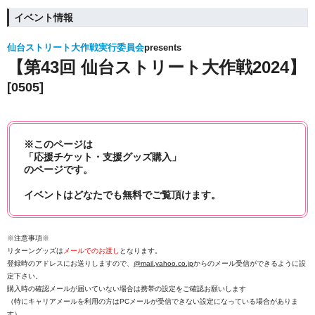
イベント情報
仙台ストリート大作戦実行委員会
presents
【第43回 仙台ストリート大作戦2024】
[0505]
※このページは
「応援チケット・支援グッズ購入」
のページです。
イベントはどなたでも無料でご覧頂けます。
※注意事項※
リターングッズは
メールでのお渡し
となります。
登録時のアドレスにお送りしますので、
@mail.yahoo.co.jp
からのメール受信ができるように設
定下さい。
購入時の確認メールが届いていない場合は携帯の設定をご確認お願いします
（特にキャリアメールを利用の方はPCメールが受信できない設定になっている場合がありま
す）