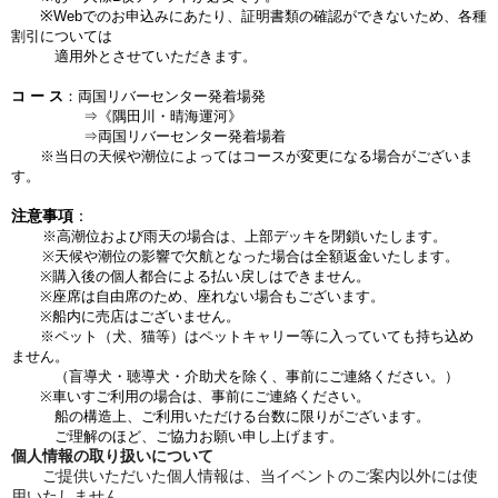
※
Webでのお申込みにあたり、証明書類の確認ができないため、
各種
割引に
ついては
適用外とさせていただきます。
コ ー ス
：両国リバーセンター発着場発
⇒《隅田川・晴海運河》
⇒両国リバーセンター発着場着
※当日の天候や潮位によってはコースが変更になる場合がございま
す。
注意事項
：
※高潮位および雨天の場合は、上部デッキを閉鎖いたします。
※天候や潮位の影響で
欠航となった場合は全額返金いたします。
※購入後の個人都合による払い戻しはできません。
※座席は自由席のため、座れない場合もございます。
※船内に売店はございません。
※ペット（犬、猫等）はペットキャリー等に入っていても持ち込め
ません。
（盲導犬・聴導犬・介助犬を除く、事前にご連絡ください。）
※車いすご利用の場合は、事前にご連絡ください。
船の構造上、ご利用いただける台数に限りがございます。
ご理解のほど、ご協力お願い申し上げます。
個人情報の取り扱いについて
ご提供いただいた個人情報は、当イベントのご案内以外には使
用いたしません。