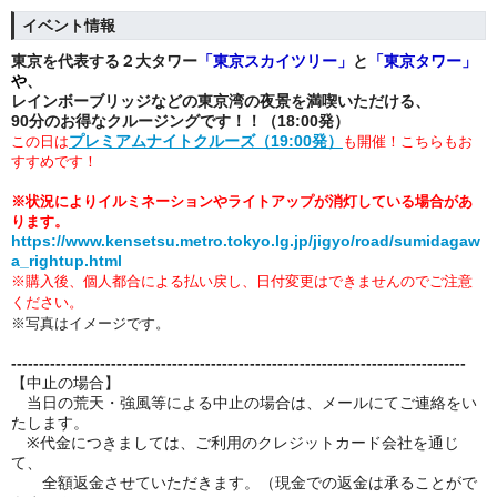
イベント情報
東京を代表する２大タワー
「
東京スカイツリー」
と
「
東京タワー」
や
、
レインボーブリッジ
などの東京湾の夜景を満喫いただける、
90分のお得なクルージングです！！（18:00発）
プレミアムナイトクルーズ（19:00発）
この日は
も開催！こちらもお
すすめです！
※状況によりイルミネーションやライトアップが消灯している場合があ
ります。
https://www.kensetsu.metro.tokyo.lg.jp/jigyo/road/sumidagaw
a_rightup.html
※購入後、個人都合による
払い戻し、日付変更はできませんのでご注意
ください。
※写真はイメージです。
----------------------------------------------------------------------------------
【中止の場合】
当日の荒天・強風等による中止の場合は、メールにてご連絡をい
たします。
※代金につきましては、ご利用のクレジットカード会社を通じ
て、
全額返金させていただきます。（現金での返金は承ることがで