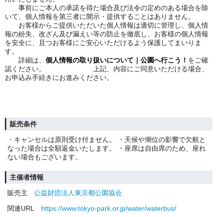
事前にご本人の承諾を得た場合及び法令の定めのある場合を除
いて、個人情報を第三者に開示・提供することはありません。
お客様からご提供いただいた個人情報は適切に管理し、個人情
報の紛失、改ざん及び漏えい等の防止を徹底し、お客様の個人情報
を安全に、且つお客様にご安心いただけるよう保護してまいりま
す。
詳細は、
個人情報の取り扱いについて｜公園へ行こう！
をご確
認ください。
をご確認くださ
上記、内容にご同意いただける場合、
お申込み手続きにお進みください。
販売条件
・キャンセルは原則受け付ません。 ・天候や潮位の影響で欠航と
なった場合は全額返金いたします。 ・座席は自由席のため、座れ
ない場合もございます。
主催者情報
販売主
公益財団法人東京都公園協会
関連URL
https://www.tokyo-park.or.jp/water/waterbus/