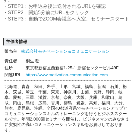
・STEP1：お申込み後に送付されるURLを確認
・STEP2：開始5分前にURLをクリック
・STEP3：自動でZOOM会議室へ入室、セミナースタート
主催者情報
販売主
株式会社モチベーション＆コミュニケーション
責任者
桐生 稔
住所
東京都新宿区西新宿1-25-1 新宿センタービル49F
関連URL
https://www.motivation-communication.com
北海道、青森、秋田、岩手、山形、宮城、福島、新潟、石川、栃
木、茨城、埼玉、千葉、東京、神奈川、山梨、長野、静岡、岐
阜、愛知、三重、滋賀、京都、奈良、大阪、兵庫、和歌山、鳥
取、岡山、島根、広島、香川、徳島、愛媛、高知、福岡、大分、
熊本、鹿児島、沖縄、全国40都道府県でモチベーションアップと
コミュニケーションスキルのトレーニングを行うビジネススクー
ルです。年間2,000回セミナーを開催し、ビジネスマンのみなさま
に実効性の高いコミュニケーションスキルをお届けしておりま
す。