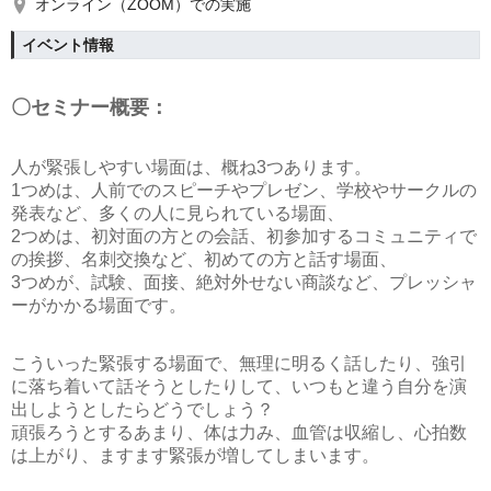
オンライン（ZOOM）での実施
イベント情報
〇セミナー概要：
人が緊張しやすい場面は、概ね3つあります。
1つめは、人前でのスピーチやプレゼン、学校やサークルの
発表など、
多くの人に見られている場面
、
2つめは、初対面の方との会話、初参加するコミュニティで
の挨拶、名刺交換など、
初めての方と話す場面
、
3つめが、試験、面接、絶対外せない商談など、
プレッシャ
ーがかかる場面
です。
こういった緊張する場面で、無理に明るく話したり、強引
に落ち着いて話そうとしたりして、いつもと違う自分を演
出しようとしたらどうでしょう？
頑張ろうとするあまり、体は力み、血管は収縮し、心拍数
は上がり、ますます緊張が増してしまいます。