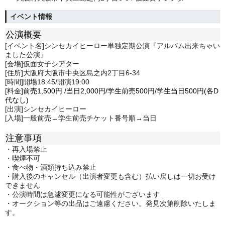
イベント情報
公演概要
[イベント名]シンセカイヒーロー単独定期公演『アルバム出来ちゃい
ました公演』
[会場]仮面女子シアター
[住所]大阪府大阪市中央区島之内2丁目6-34
[時間]開場18:45/開演19:00
[料金]
前売1,500
円
/
当日2,0
00円/学生前売500円/学生当日500円(各D
代なし)
[出演]シンセカイヒーロー
[入場]一般前売→学生前売チケット番号順→当日
注意事項
・再入場禁止
・喫煙不可
・食べ物・酒類持ち込み禁止
・購入後のキャンセル（出演者変更も含む）払い戻しは一切お受け
できません
・公演時間は急遽変更になる可能性がございます
・オークション等の出品はご遠慮ください。発見次第削除いたしま
す。