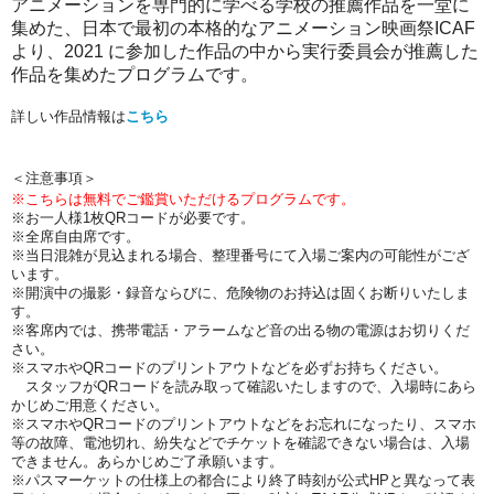
アニメーションを専門的に学べる学校の推薦作品を一堂に
集めた、日本で最初の本格的なアニメーション映画祭ICAF
より、2021 に参加した作品の中から実行委員
会が推薦した
作品を集めたプログラムです。
詳しい作品情報は
こちら
＜注意事項＞
※こちらは無料でご鑑賞いただけるプログラムです。
※お一人様1枚QRコードが必要です。
※全席自由席です。
※当日混雑が見込まれる場合、整理番号にて入場ご案内の可能性がござ
います。
※開演中の撮影・録音ならびに、危険物のお持込は固くお断りいたしま
す。
※客席内では、携帯電話・アラームなど音の出る物の電源はお切りくだ
さい。
※スマホやQRコードのプリントアウトなどを必ずお持ちください。
スタッフがQRコードを読み取って確認いたしますので、入場時にあら
かじめご用意ください。
※スマホやQRコードのプリントアウトなどをお忘れになったり、スマホ
等の故障、電池切れ、紛失などでチケットを確認できない場合は、入場
できません。あらかじめご了承願います。
※パスマーケットの仕様上の都合により終了時刻が公式HPと異なって表