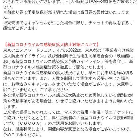
示されている場合がございます。正しい時刻はTAAF公式HPをご確認くだ
さい。
※前売り券で予定枚数が売り切れた場合は当日券の受付はいたしませ
ん。
※完売後でもキャンセルが生じた場合に限り、チケットの再販をする可
能性がございます。
【新型コロナウイルス感染症拡大防止対策について】
東京アニメアワードフェスティバル2022は、東京都の「事業者向け感染
拡大防止ガイドライン」及び全国興行生活衛生同業連合会の「映画館に
おける新型コロナウイルス感染拡大予防ガイドライン」等を遵守し、新
型コロナウイルス感染症対策を徹底して開催いたします。
新型コロナウイルス感染症の拡大状況により、早めにお申込を締め切る
場合がございます。また、人数を制限して実施する必要が生じた場合
は、お申込みをキャンセルさせていただく場合がございます。大変申し
訳ございませんが、ご了承ください。
各会場が新型コロナウイルス感染拡大防止のため実施している個別の対
策や依頼事項がある場合は、併せてご協力いただきますようお願いいた
します。
ご来場の皆様におかれましては、マスクの着用・検温・咳エチケットに
ご協力いただくとともに、厚生労働省の「新型コロナウイルス接触確認
アプリ（ＣＯＣＯＡ）」のご活用をお願いいたします。
なお、感染状況により、開催内容が変更となる場合がございますので、
予めご了承ください。