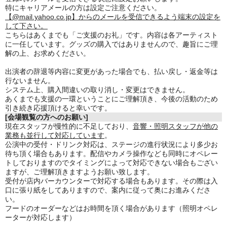
特にキャリアメールの方は設定ご注意ください。
【@mail.yahoo.co.jp】からのメールを受信できるよう端末の設定を
して下さい。
こちらはあくまでも「ご支援のお礼」です。内容は各アーティスト
に一任しています。グッズの購入ではありませんので、趣旨にご理
解の上、お求めください。
出演者の辞退等内容に変更があった場合でも、払い戻し・返金等は
行ないません。
システム上、購入間違いの取り消し・変更はできません。
あくまでも支援の一環ということにご理解頂き、今後の活動のため
引き続き応援頂けると幸いです。
[会場観覧の方へのお願い]
現在スタッフが慢性的に不足しており、
音響・照明スタッフが他の
業務も並行して対応しています
。
公演中の受付・ドリンク対応は、ステージの進行状況により多少お
待ち頂く場合もあります。
配信やカメラ操作なども同時にオペレー
トしておりますのでタイミングによって対応できない場合もござい
ますが、
ご理解頂きますようお願い致します。
受付が店内バーカウンターで対応する場合もあります。その際は入
口に張り紙をしてありますので、案内に従って奥にお進みくださ
い。
フードのオーダーなどはお時間を頂く場合があります（照明オペレ
ーターが対応します）