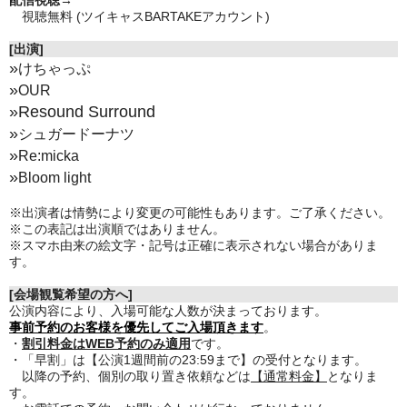
配信視聴→
視聴無料 (ツイキャスBARTAKEアカウント)
[出演]
»
けちゃっぷ
»
OUR
»Resound Surround
»
シュガードーナツ
»
Re:micka
»
Bloom light
※出演者は情勢により変更の可能性もあります。ご了承ください。
※この表記は出演順ではありません。
※スマホ由来の絵文字・記号は正確に表示されない場合がありま
す。
[会場観覧希望の方へ]
公演内容により、入場可能な人数が決まっております。
事前予約のお客様を優先してご入場頂きます
。
・
割引料金はWEB予約のみ適用
です。
・「早割」は【公演1週間前の23:59まで】の受付となります。
以降の予約、個別の取り置き依頼などは
【通常料金】
となりま
す。