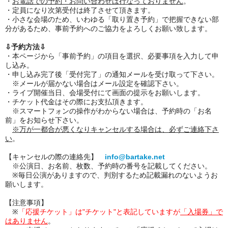
・
お電話での予約・お問い合わせは行なっておりません
。
・定員になり次第受付は終了させて頂きます。
・小さな会場のため、いわゆる「取り置き予約」で把握できない部
分があるため、事前予約へのご協力をよろしくお願い致します。
⇩予約方法⇩
・本ページから「事前予約」の項目を選択、必要事項を入力して申
し込み。
・申し込み完了後「受付完了」の通知メールを受け取って下さい。
※メールが届かない場合はメール設定を確認下さい。
・ライブ開催当日、会場受付にて画面の提示をお願いします。
・チケット代金はその際にお支払頂きます。
※スマートフォンの操作がわからない場合は、予約時の「お名
前」をお知らせ下さい。
※万が一都合が悪くなりキャンセルする場合は、必ずご連絡下さ
い
。
【キャンセルの際の連絡先】
info@bartake.net
※公演日、お名前、枚数、予約時の番号を記載してください。
※毎日公演がありますので、判別するため記載漏れのないようお
願いします。
【注意事項】
※
「応援チケット」は"チケット"と表記していますが
「入場券」で
はありません
。