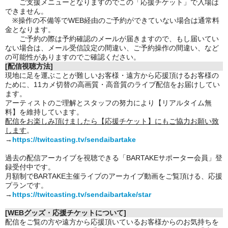
ご支援メニューとなりますのでこの「応援チケット」で入場は
できません。
※操作の不備等でWEB経由のご予約ができていない場合は通常料
金となります。
ご予約の際は予約確認のメールが届きますので、もし届いてい
ない場合は、メール受信設定の間違い、ご予約操作の間違い、など
の可能性がありますのでご確認ください。
[配信視聴方法]
現地に足を運ぶことが難しいお客様・遠方から応援頂けるお客様の
ために、11カメ切替の高画質・高音質のライブ配信をお届けしてい
ます。
アーティストのご理解とスタッフの努力により【リアルタイム無
料】を維持しています。
配信をお楽しみ頂けましたら【応援チケット】にもご協力お願い致
します
。
→
https://twitcasting.tv/sendaibartake
過去の配信アーカイブを視聴できる「BARTAKEサポーター会員」登
録受付中です。
月額制でBARTAKE主催ライブのアーカイブ動画をご覧頂ける、応援
プランです。
→
https://twitcasting.tv/sendaibartake/star
[WEBグッズ・応援チケットについて]
配信をご覧の方や遠方から応援頂いているお客様からのお気持ちを