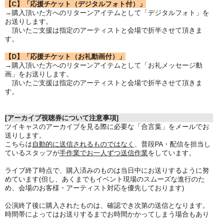
【C】「応援チケット（デジタルフォト付）」
→購入頂いた方へのリターンアイテムとして「デジタルフォト」を
お送りします。
頂いたご支援は指定のアーティストと会場で折半させて頂きま
す。
【D】「応援チケット（お礼動画付）」
→購入頂いた方へのリターンアイテムとして「お礼メッセージ動
画」をお送りします。
頂いたご支援は指定のアーティストと会場で折半させて頂きま
す。
[アーカイブ視聴券について注意事項]
ツイキャスのアーカイブを見る際に必要な「合言葉」をメールでお
送りします。
こちらは
自動的に送信されるものではなく
、普段PA・配信を担当し
ているスタッフが
手作業でお一人ずつ送信作業
をしています。
ライブ終了時点で、購入済みのものは当日中にお送りするように努
めています(但し、あくまでもイベント現場のスムーズな進行のた
め、会場のお客様・アーティスト対応を優先しております)
公演終了後に購入されたものは、確認でき次第の送信となります。
時間帯によってはお送りするまでお時間かかってしまう場合もあり