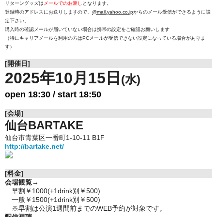
リターングッズは
メールでのお渡し
となります。
登録時のアドレスにお送りしますので、
@mail.yahoo.co.jp
からのメール受信ができるように設
定下さい。
購入時の確認メールが届いていない場合は携帯の設定をご確認お願いします
（特にキャリアメールを利用の方はPCメールが受信できない設定になっている場合がありま
す）
[開催日]
2025年10月15日
(水)
open 18:30 / start 18:50
[会場]
仙台BARTAKE
仙台市青葉区一番町1-10-11 B1F
http://bartake.net/
[料金]
会場観覧
→
早割￥1000(+
1drink別￥500)
一般￥1500(+1drink別￥500)
※早割は公演1週間前までのWEB予約が対象です。