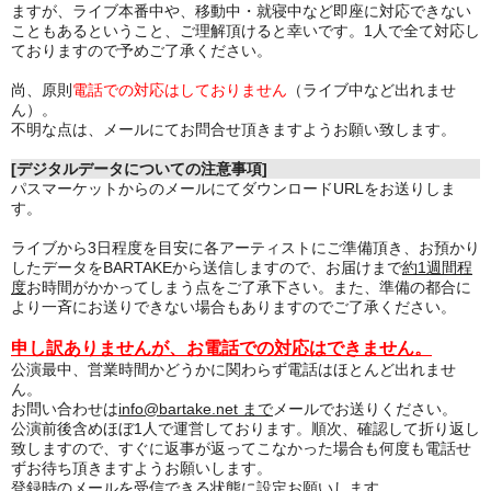
ますが、ライブ本番中や、移動中・就寝中など即座に対応できない
こともあるということ、ご理解頂けると幸いです。1人で全て対応し
ておりますので予めご了承ください。
尚、原則
電話での対応はしておりません
（ライブ中など出れませ
ん）。
不明な点は、メールにてお問合せ頂きますようお願い致します。
[デジタルデータについての注意事項]
パスマーケットからのメールにてダウンロードURLをお送りしま
す。
ライブから3日程度を目安に各アーティストにご準備頂き、お預かり
したデータをBARTAKEから送信しますので、お届けまで
約1週間程
度
お時間がかかってしまう点をご了承下さい。また、準備の都合に
より一斉にお送りできない場合もありますのでご了承ください。
申し訳ありませんが、お電話での対応はできません。
公演最中、営業時間かどうかに関わらず電話はほとんど出れませ
ん。
お問い合わせは
info@bartake.net まで
メールでお送りください。
公演前後含めほぼ1人で運営しております。順次、確認して折り返し
致しますので、すぐに返事が返ってこなかった場合も何度も電話せ
ずお待ち頂きますようお願いします。
登録時のメールを受信できる状態に設定お願いします。