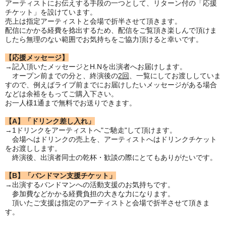
アーティストにお伝えする手段の一つとして、リターン付の「応援
チケット」を設けています。
売上は指定アーティストと会場で折半させて頂きます。
配信にかかる経費を捻出するため、配信をご覧頂き楽しんで頂けま
したら無理のない範囲でお気持ちをご協力頂けると幸いです。
【応援メッセージ】
→記入頂いたメッセージとH.Nを出演者へお届けします。
オープン前までの分と、終演後の
2回
、一覧にしてお渡ししていま
すので、例えばライブ前までにお届けしたいメッセージがある場合
などは余裕をもってご購入下さい。
お一人様1通まで無料でお送りできます。
【A】「ドリンク差し入れ」
→1ドリンクをアーティストへ"ご馳走"して頂けます。
会場へはドリンクの売上を、アーティストへはドリンクチケット
をお渡しします。
終演後、出演者同士の乾杯・歓談の際にとてもありがたいです。
【B】「バンドマン支援チケット」
→出演するバンドマンへの活動支援のお気持ちです。
参加費などかかる経費負担の大きな力になります。
頂いたご支援は指定のアーティストと会場で折半させて頂きま
す。