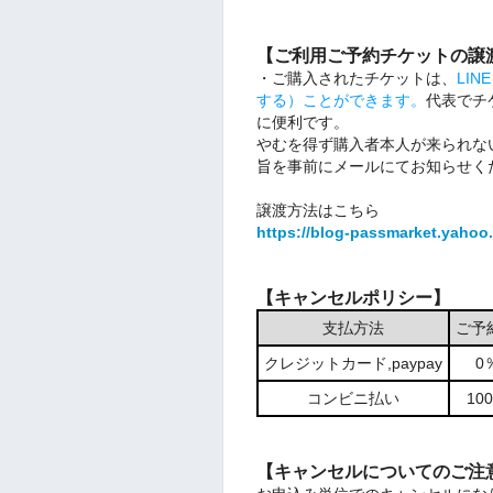
【ご利用ご予約チケットの譲
・ご購入されたチケットは、
LI
する）ことができます。
代表でチ
に便利です。
やむを得ず購入者本人が来られな
旨を事前にメールにてお知らせく
譲渡方法はこちら
https://blog-passmarket.yahoo.
【キャンセルポリシー】
支払方法
ご予
クレジットカード,paypay
0
コンビニ払い
1
【キャンセルについてのご注