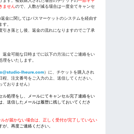
ります。複数購入された場合のチケットの
一部キャ
きません
ので、人数が減る場合は一度全てキャンセ
高への返金に関してはパスマーケットのシステムを経由す
ます。
度引き落とし後、返金の流れになりますのでご了承
、返金可能な日時までに以下の方法にてご連絡をい
処理をいたします。
fo@studio-lheure.com
）に、チケットを購入され
日程、注文番号をご入力の上、送信してください。
っておりません）
セル処理をし、メールにてキャンセル完了連絡をい
は、送信したメールは履歴に残しておいてくださ
ールが届かない場合は、正しく受付が完了していない
すが、再度ご連絡ください。