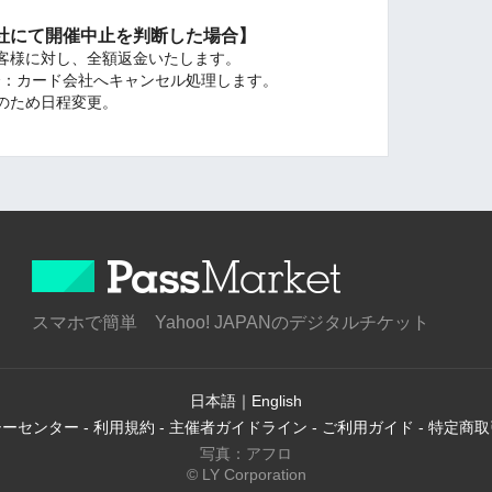
社にて開催中止を判断した場合】
客様に対し、全額返金いたします。
場合：カード会社へキャンセル処理します。
のため日程変更。
スマホで簡単 Yahoo! JAPANのデジタルチケット
日本語
｜
English
シーセンター
-
利用規約
-
主催者ガイドライン
-
ご利用ガイド
-
特定商取
写真：アフロ
© LY Corporation