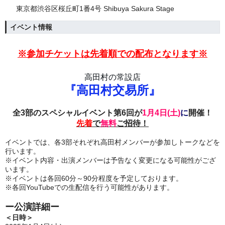
東京都渋谷区桜丘町1番4号 Shibuya Sakura Stage
イベント情報
※参加チケットは先着順での配布となります※
高田村の常設店
『高田村交易所
』
全3部のスペシャルイベント第6回が
1月4日(土)
に
開催！
先着
で
無料
ご招待！
イベントでは、各3部それぞれ高田村メンバーが参加しトークなどを
行います。
※イベント内容・出演メンバーは予告なく変更になる可能性がござ
います。
※イベントは各回60分～90分程度を予定しております。
※各回YouTubeでの生配信を行う可能性があります。
ー公演詳細ー
＜日時＞