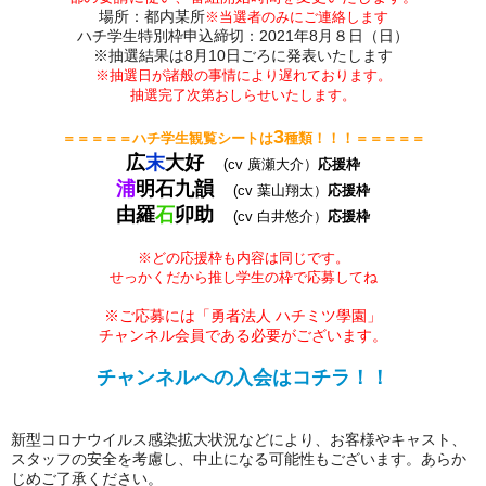
場所：都内某所
※当選者のみにご連絡します
ハチ学生特別枠申込締切：2021年8月８日（日）
※抽選結果は8月10日ごろに発表いたします
※抽選日が諸般の事情により遅れております。
抽選完了次第おしらせいたします。
3
＝＝
＝＝＝ハチ学生観覧シートは
種類！！！
＝＝＝
＝＝
広
末
大好
(cv 廣瀬大介）
応援枠
浦
明石九韻
(cv 葉山翔太）
応援枠
由羅
石
卯助
(cv 白井悠介）
応援枠
※どの応援枠も内容は同じです。
せっかくだから推し学生の枠で応募してね
※ご応募には「勇者法人 ハチミツ學園」
チャンネル会員である必要がございます。
チャンネルへの入会はコチラ！！
新型コロナウイルス感染拡大状況などにより、お客様やキャスト、
スタッフの安全を考慮し、中止になる可能性もございます。あらか
じめご了承ください。