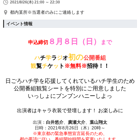
2021/8/26(木) 21:00 ～ 22:30
都内某所※当選者のみにご連絡します
イベント情報
８月８日（日）
まで
申込締切
初の
ハ
チ
学
ラ
ジ
オ
公
開
番組
観
覧
チ
ケ
ッ
ト
※無料※
招待！！
日ごろハチ学を応援してくれているハチ学生のため
公開番組観覧シートを特別にご用意しました
いっしょにブンブンハニーしよっ
出演者はキャラ衣装で登壇します！
お楽しみに
出演：
白井悠介
、
廣瀬大介
、
葉山翔太
日時：2021年8月26日（木）20時～
※東京都の緊急事態宣言延長のため、
都の要請に従い、番組開始時間を変更いたします。