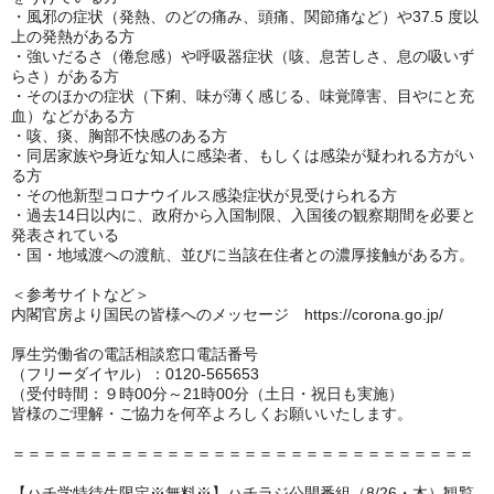
・風邪の症状（発熱、のどの痛み、頭痛、関節痛など）や37.5 度以
上の発熱がある方
・強いだるさ（倦怠感）や呼吸器症状（咳、息苦しさ、息の吸いず
らさ）がある方
・そのほかの症状（下痢、味が薄く感じる、味覚障害、目やにと充
血）などがある方
・咳、痰、胸部不快感のある方
・同居家族や身近な知人に感染者、もしくは感染が疑われる方がい
る方
・その他新型コロナウイルス感染症状が見受けられる方
・過去14日以内に、政府から入国制限、入国後の観察期間を必要と
発表されている
・国・地域渡への渡航、並びに当該在住者との濃厚接触がある方。
＜参考サイトなど＞
内閣官房より国民の皆様へのメッセージ https://corona.go.jp/
厚生労働省の電話相談窓口電話番号
（フリーダイヤル）：0120-565653
（受付時間：９時00分～21時00分（土日・祝日も実施）
皆様のご理解・ご協力を何卒よろしくお願いいたします。
＝＝＝＝＝＝＝＝＝＝＝＝＝＝＝＝＝＝＝＝＝＝＝＝＝＝＝＝＝＝
【ハチ学特待生限定※無料※】ハチラジ公開番組（8/26・木）観覧