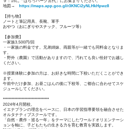
９：15に「
はらっパーク宮代」にお集まりください。
地図→
https://maps.app.goo.gl/r3KNCi2yNLHkHpwz8
【持ち物】
ノートと筆記用具、長靴、軍手
おやつ（おにぎりやスナック、フルーツ等）
【参加費】
一家族3,500円/回
・一家族の料金です。兄弟姉妹、両親等が一緒でも同料金となりま
す。
・野外（農園）で活動がありますので、汚れても良い恰好でお越し
ください。
※授業体験に参加の方は、お好きな時間に下校いただくことができ
ます。
午前中だけ参加、お昼ごはんの後に下校等、ご都合に合わせてスケ
ジュールしてください。
********************************
2024年4月開校。
イエナプランの理念をベースに、日本の学習指導要領を融合させた
オルタナティブスクールです。
「自然・農作・巡る一年」をテーマにしたワールドオリエンテーシ
ョンを軸に、子どもたちの生きる力を育む教育を実践します。