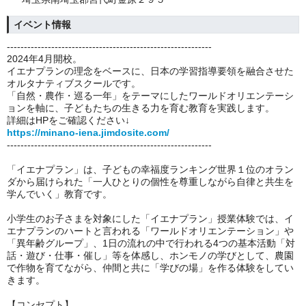
イベント情報
------------------------------------------------------------
2024年4月開校。
イエナプランの理念をベースに、日本の学習指導要領を融合させた
オルタナティブスクールです。
「自然・農作・巡る一年」をテーマにしたワールドオリエンテーシ
ョンを軸に、子どもたちの生きる力を育む教育を実践します。
詳細はHPをご確認ください↓
https://minano-iena.jimdosite.com/
------------------------------------------------------------
「イエナプラン」は、子どもの幸福度ランキング世界１位のオラン
ダから届けられた「一人ひとりの個性を尊重しながら自律と共生を
学んでいく」教育です。
小学生のお子さまを対象にした「イエナプラン」授業体験では、イ
エナプランのハートと言われる「ワールドオリエンテーション」や
「異年齢グループ」、1日の流れの中で行われる4つの基本活動「対
話・遊び・仕事・催し」等を体感し、ホンモノの学びとして、農園
で作物を育てながら、仲間と共に「学びの場」を作る体験をしてい
きます。
【コンセプト】