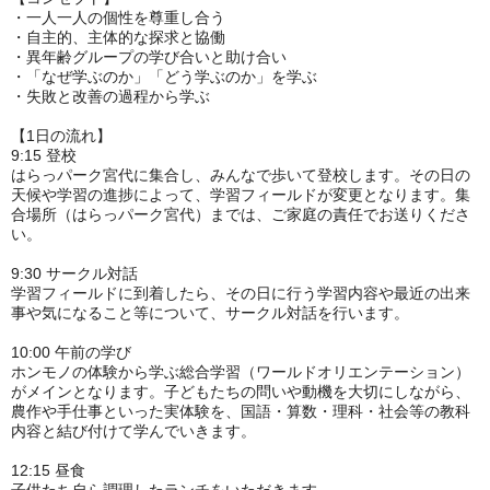
・一人一人の個性を尊重し合う
・自主的、主体的な探求と協働
・異年齢グループの学び合いと助け合い
・「なぜ学ぶのか」「どう学ぶのか」を学ぶ
・失敗と改善の過程から学ぶ
【1日の流れ】
9:15 登校
はらっパーク宮代に集合し、みんなで歩いて登校します。その日の
天候や学習の進捗によって、学習フィールドが変更となります。集
合場所（はらっパーク宮代）までは、ご家庭の責任でお送りくださ
い。
9:30 サークル対話
学習フィールドに到着したら、その日に行う学習内容や最近の出来
事や気になること等について、サークル対話を行います。
10:00 午前の学び
ホンモノの体験から学ぶ総合学習（ワールドオリエンテーション）
がメインとなります。子どもたちの問いや動機を大切にしながら、
農作や手仕事といった実体験を、国語・算数・理科・社会等の教科
内容と結び付けて学んでいきます。
12:15 昼食