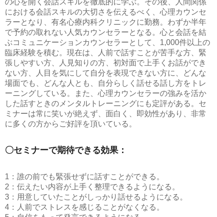
の心を開く会話スキルを徹底的に学ぶ。その後、人間関係
における会話スキルの大切さを伝えるべく、心理カウンセ
ラーとなり、有名心療内科クリニックに勤務。わずか半年
で予約の取れない人気カウンセラーとなる。心と会話を結
ぶコミュニケーションカウンセラーとして、1,000件以上の
臨床経験を積む。現在は、人前で話すことが苦手な方、緊
張しやすい方、人見知りの方、初対面で上手くお話ができ
ない方、人目を気にして自分を表現できない方に、どんな
場面でも、どんな人とも、自分らしく話せる話し方をトレ
ーニングしている。また、心理カウンセラーの強みを活か
した話すときのメンタルトレーニングにも定評がある。セ
ミナーは常に笑いが絶えず、面白く、即効性があり、非常
に多くの方からご好評を頂いている。
〇セミナーで期待できる効果：
1：誰の前でも緊張せずに話すことができる。
2：伝えたい内容が上手く整理できるようになる。
3：用意していたことがしっかり話せるようになる。
4：人前でストレスを感じることがなくなる。