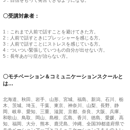
5：自信をもって発言できるようになる。
〇受講対象者：
1：これまで人前で話すことを避けてきた方。
2：人前で話すときにプレッシャーを感じる方。
3：人前で話すことにストレスを感じている方。
4：ついつい緊張していつもの自分が出せない方。
5：長年あがり症が治らない方。
〇モチベーション＆コミュニケーションスクールと
は…
北海道、秋田、岩手、山形、宮城、福島、新潟、石川、栃
木、茨城、埼玉、千葉、東京、神奈川、山梨、長野、静
岡、岐阜、愛知、三重、滋賀、京都、奈良、大阪、兵庫、
和歌山、鳥取、岡山、島根、広島、香川、徳島、愛媛、高
知、福岡、大分、熊本、鹿児島、沖縄、全国39都道府県で
モチベーションアップとコミュニケーションスキルのトレ