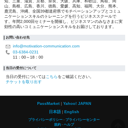
知、三重、滋賀、京都、奈良、大阪、兵庫、和歌山、鳥取、岡
山、島根、広島、香川、徳島、愛媛、高知、福岡、大分、熊本、
鹿児島、沖縄、全国39都道府県でモチベーションアップとコミュ
ニケーションスキルのトレーニングを行うビジネススクールで
す。年間2,000回セミナーを開催し、ビジネスマンのみなさまに実
効性の高いコミュニケーションスキルをお届けしております。
お問い合わせ先
info@motivation-communication.com
03-6384-0231
11：00～18：00
当日の受付について
当日の受付については
こちら
をご確認ください。
チケットを取り出す
PassMarket
Yahoo! JAPAN
日本語
English
プライバシーポリシー
プライバシーセンター
規約
ヘルプ