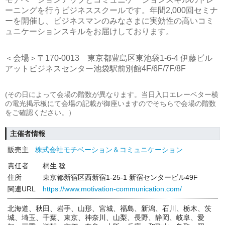
ーニングを行うビジネススクールです。年間2,000回セミナ
ーを開催し、ビジネスマンのみなさまに実効性の高いコミ
ュニケーションスキルをお届けしております。
＜会場＞〒170-0013 東京都豊島区東池袋1-6-4 伊藤ビル
アットビジネスセンター池袋駅前別館4F/6F/7F/8F
(その日によって会場の階数が異なります。当日入口エレーベター横
の電光掲示板にて会場の記載が御座いますのでそちらで会場の階数
をご確認ください。）
主催者情報
販売主
株式会社モチベーション＆コミュニケーション
責任者
桐生 稔
住所
東京都新宿区西新宿1-25-1 新宿センタービル49F
関連URL
https://www.motivation-communication.com/
北海道、秋田、岩手、山形、宮城、福島、新潟、石川、栃木、茨
城、埼玉、千葉、東京、神奈川、山梨、長野、静岡、岐阜、愛