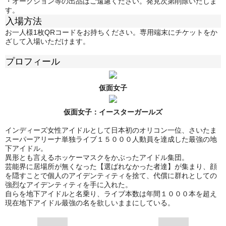
・オークション等の出品はご遠慮ください。発見次第削除いたしま
す。
入場方法
お一人様1枚QRコードをお持ちください。専用端末にチケットをか
ざして入場いただけます。
プロフィール
仮面女子
仮面女子：
イースターガールズ
インディーズ女性アイドルとして日本初のオリコン一位、さいたま
スーパーアリーナ単独ライブ１５０００人動員を達成した最強の地
下アイドル。
異形とも言えるホッケーマスクをかぶったアイドル集団。
芸能界に居場所が無くなった【選ばれなかった者達】が集まり、顔
を隠すことで個人のアイデンティティを捨て、代償に群れとしての
強烈なアイデンティティを手に入れた。
自らを地下アイドルと名乗り、ライブ本数は年間１０００本を超え
現在地下アイドル最強の名を欲しいままにしている。