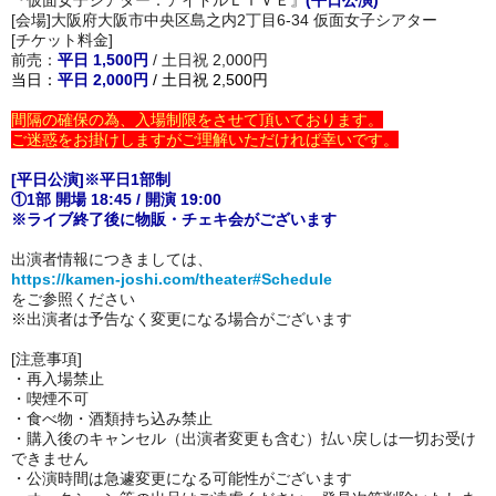
[会場]大阪府大阪市中央区島之内2丁目6-34 仮面女子シアター
[チケット料金]
前売：
平日 1,500円
/ 土日祝 2,000円
当日：
平日 2,000円
/ 土日祝 2,500円
間隔の確保の為、入場制限をさせて頂いております。
ご迷惑をお掛けしますがご理解いただければ幸いです。
[平日公演]※平日1部制
①1部 開場 18:45 / 開演 19:00
※ライブ終了後に物販・チェキ会がございます
出演者情報につきましては、
https://kamen-joshi.com/theater#Schedule
をご参照ください
※出演者は予告なく変更になる場合がございます
[注意事項]
・再入場禁止
・喫煙不可
・
食べ物・酒類持ち込み禁止
・購入後のキャンセル（出演者変更も含む）払い戻しは一切お受け
できません
・公演時間は急遽変更になる可能性がございます