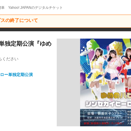
単 Yahoo! JAPANのデジタルチケット
ービスの終了について
ロー単独定期公演『ゆめ
ちください
ロー単独定期公演