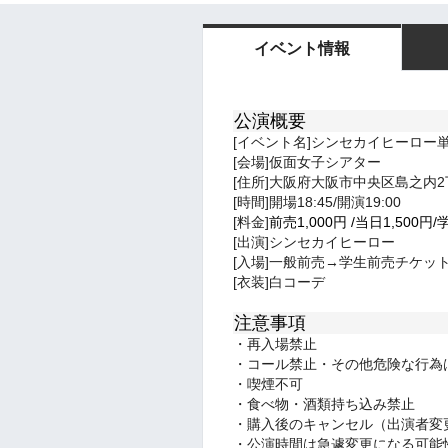
イベント情報
公演概要
[イベント名]シンセカイヒーロー
[会場]仮面女子シアター
[住所]大阪府大阪市中央区島之内2丁
[時間]開場18:45/開演19:00
[料金]
前売1,000
円
/
当日1,5
00円/
[出演]シンセカイヒーロー
[入場]一般前売→学生前売チケッ
[衣装]白コーデ
注意事項
・再入場禁止
・コール禁止・その他危険な行為
・喫煙不可
・食べ物・酒類持ち込み禁止
・購入後のキャンセル（出演者変
・公演時間は急遽変更になる可能