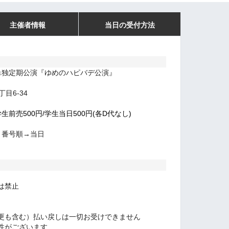
主催者情報
当日の受付方法
単独定期公演『ゆめのハピバデ公演』
目6-34
学生前売500円/学生当日500円(各D代なし)
ト番号順→当日
は禁止
更も含む）払い戻しは一切お受けできません
性がございます