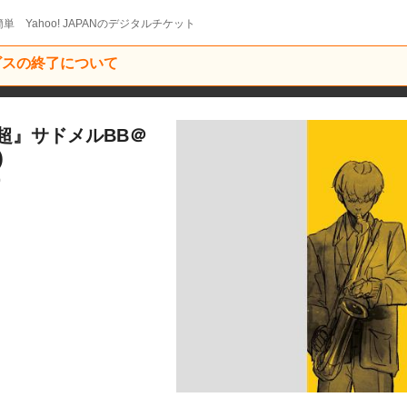
単 Yahoo! JAPANのデジタルチケット
ービスの終了について
超』サドメルBB＠
)
9