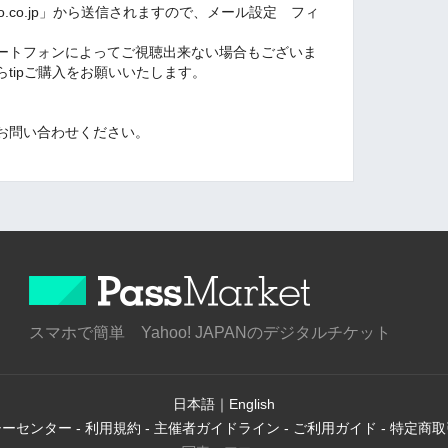
l.yahoo.co.jp」から送信されますので、メール設定 フィ
ートフォンによってご視聴出来ない場合もございま
tipご購入をお願いいたします。
お問い合わせください。
スマホで簡単 Yahoo! JAPANのデジタルチケット
日本語
｜
English
シーセンター
-
利用規約
-
主催者ガイドライン
-
ご利用ガイド
-
特定商取