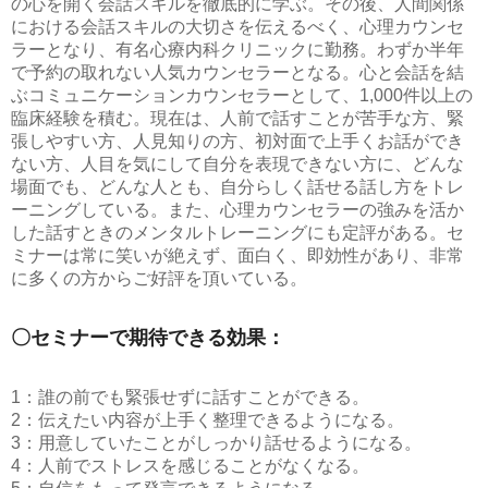
の心を開く会話スキルを徹底的に学ぶ。その後、人間関係
における会話スキルの大切さを伝えるべく、心理カウンセ
ラーとなり、有名心療内科クリニックに勤務。わずか半年
で予約の取れない人気カウンセラーとなる。心と会話を結
ぶコミュニケーションカウンセラーとして、1,000件以上の
臨床経験を積む。現在は、人前で話すことが苦手な方、緊
張しやすい方、人見知りの方、初対面で上手くお話ができ
ない方、人目を気にして自分を表現できない方に、どんな
場面でも、どんな人とも、自分らしく話せる話し方をトレ
ーニングしている。また、心理カウンセラーの強みを活か
した話すときのメンタルトレーニングにも定評がある。セ
ミナーは常に笑いが絶えず、面白く、即効性があり、非常
に多くの方からご好評を頂いている。
〇セミナーで期待できる効果：
1：誰の前でも緊張せずに話すことができる。
2：伝えたい内容が上手く整理できるようになる。
3：用意していたことがしっかり話せるようになる。
4：人前でストレスを感じることがなくなる。