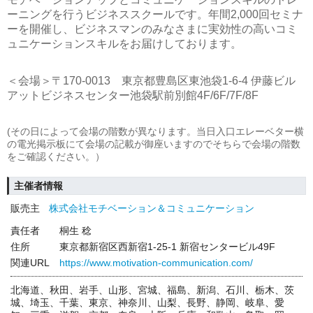
ーニングを行うビジネススクールです。年間2,000回セミナ
ーを開催し、ビジネスマンのみなさまに実効性の高いコミ
ュニケーションスキルをお届けしております。
＜会場＞〒170-0013 東京都豊島区東池袋1-6-4 伊藤ビル
アットビジネスセンター池袋駅前別館4F/6F/7F/8F
(その日によって会場の階数が異なります。当日入口エレーベター横
の電光掲示板にて会場の記載が御座いますのでそちらで会場の階数
をご確認ください。）
主催者情報
販売主
株式会社モチベーション＆コミュニケーション
責任者
桐生 稔
住所
東京都新宿区西新宿1-25-1 新宿センタービル49F
関連URL
https://www.motivation-communication.com/
北海道、秋田、岩手、山形、宮城、福島、新潟、石川、栃木、茨
城、埼玉、千葉、東京、神奈川、山梨、長野、静岡、岐阜、愛