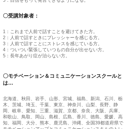
5：自信をもって発言できるようになる。
〇受講対象者：
1：これまで人前で話すことを避けてきた方。
2：人前で話すときにプレッシャーを感じる方。
3：人前で話すことにストレスを感じている方。
4：ついつい緊張していつもの自分が出せない方。
5：長年あがり症が治らない方。
〇モチベーション＆コミュニケーションスクールと
は…
北海道、秋田、岩手、山形、宮城、福島、新潟、石川、栃
木、茨城、埼玉、千葉、東京、神奈川、山梨、長野、静
岡、岐阜、愛知、三重、滋賀、京都、奈良、大阪、兵庫、
和歌山、鳥取、岡山、島根、広島、香川、徳島、愛媛、高
知、福岡、大分、熊本、鹿児島、沖縄、全国39都道府県で
モチベーションアップとコミュニケーションスキルのトレ