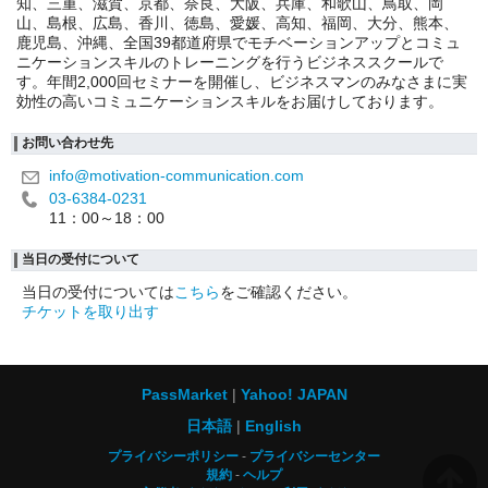
知、三重、滋賀、京都、奈良、大阪、兵庫、和歌山、鳥取、岡
山、島根、広島、香川、徳島、愛媛、高知、福岡、大分、熊本、
鹿児島、沖縄、全国39都道府県でモチベーションアップとコミュ
ニケーションスキルのトレーニングを行うビジネススクールで
す。年間2,000回セミナーを開催し、ビジネスマンのみなさまに実
効性の高いコミュニケーションスキルをお届けしております。
お問い合わせ先
info@motivation-communication.com
03-6384-0231
11：00～18：00
当日の受付について
当日の受付については
こちら
をご確認ください。
チケットを取り出す
PassMarket
Yahoo! JAPAN
日本語
English
プライバシーポリシー
プライバシーセンター
規約
ヘルプ