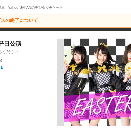
単 Yahoo! JAPANのデジタルチケット
ービスの終了について
/平日公演
ちください
30
Ｅ