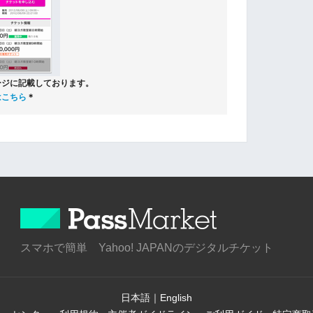
ージに記載しております。
はこちら
＊
スマホで簡単 Yahoo! JAPANのデジタルチケット
日本語
｜
English