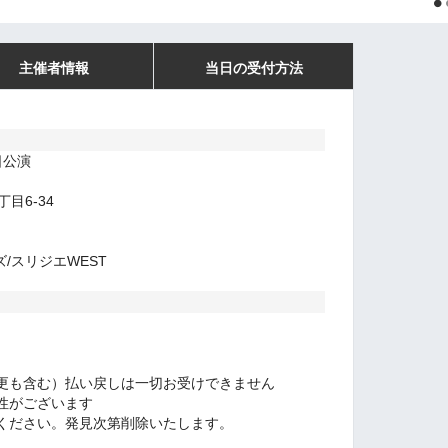
主催者情報
当日の受付方法
日公演
目6-34
/スリジエWEST
更も含む）払い戻しは一切お受けできません
性がございます
ください。発見次第削除いたします。