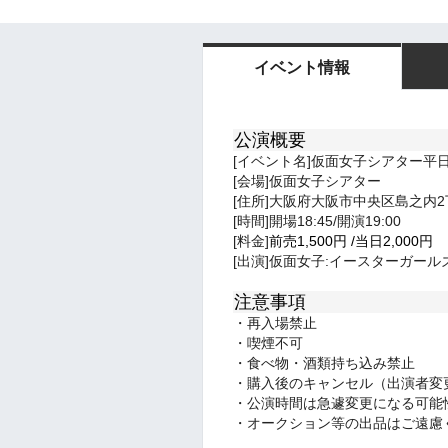
イベント情報
公演概要
[イベント名]仮面女子シアター平
[会場]仮面女子シアター
[住所]大阪府大阪市中央区島之内2丁
[時間]開場18:45/開演19:00
[料金]
前売1,500
円
/
当日
2,000円
[出演]仮面女子:イースターガールズ
注意事項
・再入場禁止
・喫煙不可
・食べ物・酒類持ち込み禁止
・購入後のキャンセル（出演者変
・公演時間は急遽変更になる可能
・オークション等の出品はご遠慮