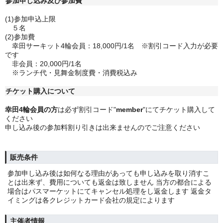
参加申し込み及び参加費
(1)参加申込上限
５名
(2)参加費
幸田サーキット4輪会員：18,000円/1名 ※割引コード入力が必要
です
非会員：20,000円/1名
※ランチ代・見舞金制度費・消費税込み
チケット購入について
幸田4輪会員の方
は必ず割引コード"
member
"にてチケット購入して
ください
申し込み後の参加料割り引きは出来ませんのでご注意ください
販売条件
参加申し込み後は如何なる理由があっても申し込みを取り消すこ
とは出来ず、費用についても返金は致しません 当方の都合による
場合はパスマーケットにてキャンセル処理をし返金します 返金タ
イミングは各クレジットカード会社の規定によります
主催者情報