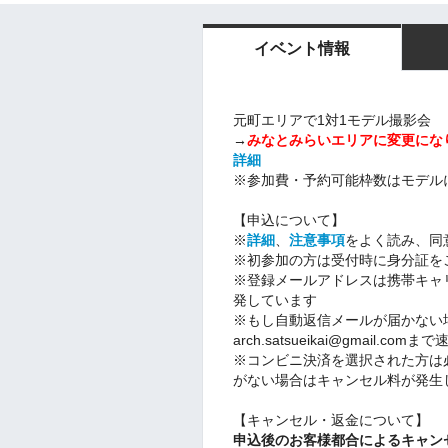
イベント情報
元町エリアで1対1モデル撮影会
→
みなとみらいエリアに変更にな
詳細
※参加費・予約可能枠数はモデル
【申込について】
※
詳細
、
注意事項
をよく読み、同
※初参加の方は受付時に身分証を
※登録メールアドレスは携帯キャ
発しています
※もし自動返信メールが届かない
arch.satsueikai@gmail.com
まで
※コンビニ決済を選択された方は
がない場合はキャンセル料が発生
【キャンセル・返金について】
申込後のお客様都合によるキャン