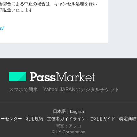
会都合による中止の場合は、キャンセル処理を行い
額返金いたします
m/
スマホで簡単 Yahoo! JAPANのデジタルチケット
日本語
｜
English
シーセンター
-
利用規約
-
主催者ガイドライン
-
ご利用ガイド
-
特定商取
写真：アフロ
© LY Corporation