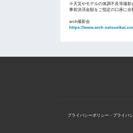
※天災やモデルの体調不良等撮影
事前決済金額をご指定の口座に全
arch撮影会
https://www.arch-satsueikai.co
プライバシーポリシー
-
プライバ