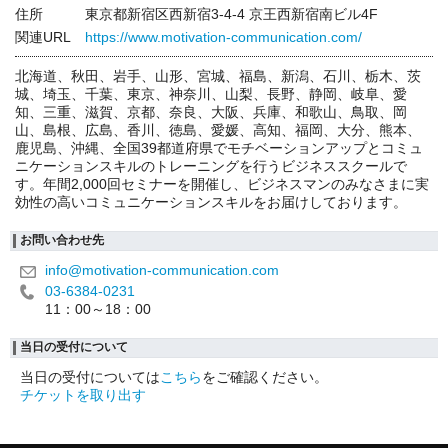
住所
東京都新宿区西新宿3-4-4 京王西新宿南ビル4F
関連URL
https://www.motivation-communication.com/
北海道、秋田、岩手、山形、宮城、福島、新潟、石川、栃木、茨
城、埼玉、千葉、東京、神奈川、山梨、長野、静岡、岐阜、愛
知、三重、滋賀、京都、奈良、大阪、兵庫、和歌山、鳥取、岡
山、島根、広島、香川、徳島、愛媛、高知、福岡、大分、熊本、
鹿児島、沖縄、全国39都道府県でモチベーションアップとコミュ
ニケーションスキルのトレーニングを行うビジネススクールで
す。年間2,000回セミナーを開催し、ビジネスマンのみなさまに実
効性の高いコミュニケーションスキルをお届けしております。
お問い合わせ先
info@motivation-communication.com
03-6384-0231
11：00～18：00
当日の受付について
当日の受付については
こちら
をご確認ください。
チケットを取り出す