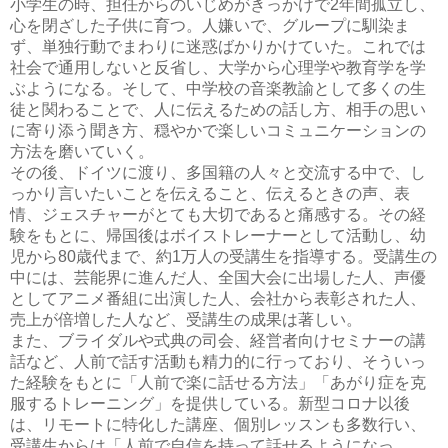
小学生の時、担任からのいじめがきっかけで2年間孤立し、
心を閉ざした子供に育つ。人嫌いで、グループに馴染ま
ず、単独行動でまわりに迷惑ばかりかけていた。これでは
社会で通用しないと反省し、大学から心理学や教育学を学
ぶようになる。そして、中学校の音楽教諭として多くの生
徒と関わることで、人に伝えるための話し方、相手の思い
に寄り添う聞き方、穏やかで楽しいコミュニケーションの
方法を磨いていく。
その後、ドイツに渡り、多国籍の人々と交流する中で、し
っかり言いたいことを伝えること、伝えるときの声、表
情、ジェスチャーがとても大切であると痛感する。その経
験をもとに、帰国後はボイストレーナーとして活動し、幼
児から80歳代まで、約1万人の受講生を指導する。受講生の
中には、芸能界に進んだ人、全国大会に出場した人、声優
としてアニメ番組に出演した人、会社から表彰された人、
売上が倍増した人など、受講生の成果は著しい。
また、ブライダルや式典の司会、経営者向けセミナーの講
話など、人前で話す活動も精力的に行っており、そういっ
た経験をもとに「人前で楽に話せる方法」「あがり症を克
服するトレーニング」を提供している。新型コロナ以後
は、リモートに特化した講座、個別レッスンも多数行い、
受講生からは「人前で自信を持って話せるようになっ