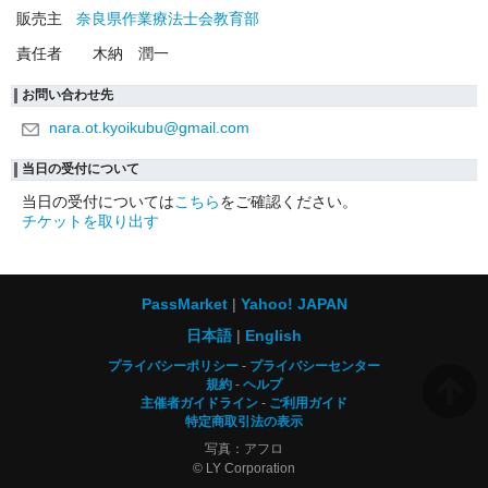
販売主
奈良県作業療法士会教育部
責任者
木納 潤一
お問い合わせ先
nara.ot.kyoikubu@gmail.com
当日の受付について
当日の受付については
こちら
をご確認ください。
チケットを取り出す
PassMarket
Yahoo! JAPAN
日本語
English
プライバシーポリシー
プライバシーセンター
規約
ヘルプ
主催者ガイドライン
ご利用ガイド
特定商取引法の表示
写真：アフロ
© LY Corporation