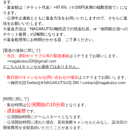
ます。
・
返金額は〔チケット代金〕×97.6%（※100円未満の端数切捨て
）にな
ります。
・公演中止連絡とともに返金方法をお伺いいたしますので、そちらに返
信をお願いいたします。
※返金方法は「NAGAKUTSU梅田店での現金払戻」or「他同額公演への
チケット振替」の2種類になります。
※返金処理等にお時間がかかる旨、ご了承ください。
[緊急の連絡に関して]
・
当日、遅刻やトラブル等の緊急連絡
はコチラまでお願いします。
⇒nagakutsu100@gmail.com
※こちらはキャンセル連絡ではありません。
・
数日前のキャンセル/お問い合わせの場合
は
コチラまでお願いします。
⇒梅田X(旧Twitter)(＠NAGAKUTSU3) DM /
contact@nagakutsu.com
[時間に関して]
公演開始の10分前
・集合時間は
となります。
遅刻厳禁
・
です。
・公演開始時間にゲームスタートとなります。
・公演開始時間に
遅れた場合、直前無断キャンセルとみなし、該当回の
開催費用を全額負担
いただくことがあります。