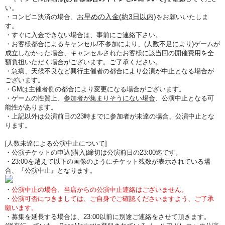
い。
お早めの入金(約3日以内)
・コンビニ決済の場合、
をお願いいたしま
す。
・すぐに入金できない場合は、事前にご連絡下さい。
・お客様都合によるキャンセル/不参加により、(人数不足により)ゲームが
成立しなかった場合、キャンセルされたお客様に該当回の開催費用を全
額負担いただく場合がございます。ご了承ください。
・急病、天候不良など興行主催者の都合により公演が中止となる場合が
ございます。
・GMは主催者側の都合により変更になる場合がございます。
・ゲームの性質上、
参加者が集まりそうにない場合
、公演中止となる可
能性があります。
・上記以外は公演前日の23時までに参加者が未達の場合、公演中止とな
ります。
[人数未達による公演中止について]
・公演チケットの申込(購入)締切は公演前日の23:00迄です。
・23:00を越えて以下の画像のようにチケット残数が表示されている場
合、『公演中止』となります。
・
公演中止の場合、当店からの公演中止連絡はございません。
・
公演可否につきましては、ご自身でご確認くださいますよう、ご了承
願います。
・募集を延長する場合は、23:00以前に別途ご連絡をさせて頂きます。