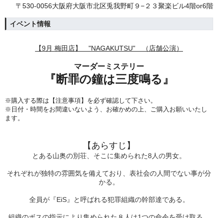
〒530-0056大阪府大阪市北区兎我野町９−２３聚楽ビル4階or6階
イベント情報
【9月 梅田店】 "NAGAKUTSU" （店舗公演）
マーダーミステリー
『断罪の鐘は三度鳴る
』
※購入する際は【注意事項】を必ず確認して下さい。
※日付・時間をお間違いないよう、
お確かめの上、ご購入お願いいたし
ます。
【あらすじ】
とある山奥の別荘、そこに集められた8人の男女。
それぞれが独特の雰囲気を備えており、表社会の人間でない事が分
かる。
全員が『EiS』と呼ばれる犯罪組織の幹部達である。
組織のボスの指示により集められた８人は1つの命令を受け取る。