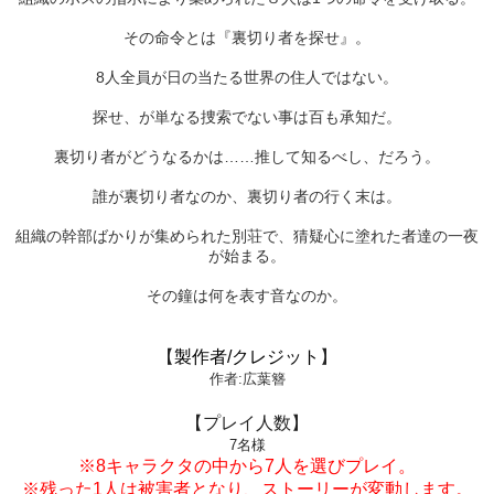
その命令とは『裏切り者を探せ』。
8人全員が日の当たる世界の住人ではない。
探せ、が単なる捜索でない事は百も承知だ。
裏切り者がどうなるかは……推して知るべし、だろう。
誰が裏切り者なのか、裏切り者の行く末は。
組織の幹部ばかりが集められた別荘で、猜疑心に塗れた者達の一夜
が始まる。
その鐘は何を表す音なのか。
【
製作者/クレジット
】
作者:広葉簪
【プレイ人数】
7
名様
※8キャラクタの中から7人を選びプレイ。
※残った1人は被害者となり、ストーリーが変動します。