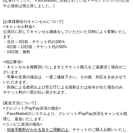
(従来行っていた、PassMarketに登録されているメールアドレスへの公演
中止連絡は廃止致しました。)
[お客様都合のキャンセルについて]
<キャンセル料金>
公演日に対してキャンセル連絡をしていただいた日時により変動いたし
ます。
・当日～3日前：チケット代の100％
・4日前～13日前：チケット代の50%
・14日前：無料
<特記事項>
・キャンセルを複数回いたしますとチケット購入をご遠慮頂く場合がご
ざいます。
・弔事や災害の場合は、一度ご連絡下さい。その後、対応をきめさせて
いただきます。
・疾病による政府および官公庁による規制または命令が出た場合のみ、
チケット料の一部が払い戻されます。
[返金方法について]
<クレジット/PayPay決済の場合>
・PassMarketのシステムより、クレジット/PayPay決済をキャンセル処
理し、返金いたします。
<コンビニ決済の場合>
・
別途手数料がかかる旨をご理解の上
、チケットのご購入お願いいたし