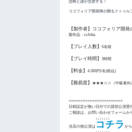
恐怖と謎が交差する！
ココフォリア開発陣が贈るクトゥル
【製作者】ココフォリア開発のひと
製作品：ccfolia
【プレイ人数】
5名様
【プレイ時間】
3時間
【料金】
4,000円/名(税込)
【難易度】
★★
★
☆☆
（中級者向
=======================
日程設定が無い日付での貸切公演受
ご相談は、お問い合わせフォームか
↓↓↓↓↓↓↓
コチラ
当店の他公演は
か