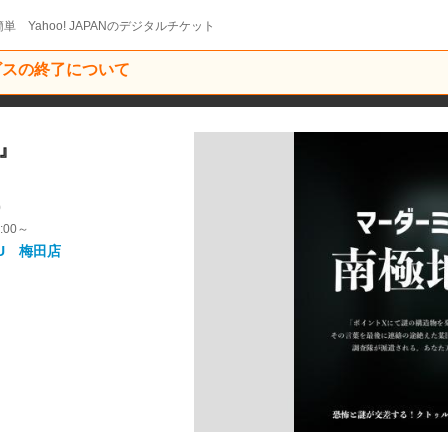
単 Yahoo! JAPANのデジタルチケット
ービスの終了について
』
9
:00～
U 梅田店