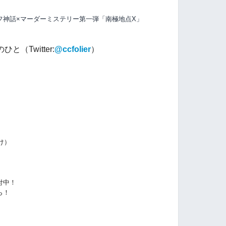
フ神話×マーダーミステリー第一弾「南極地点X」
（Twitter:
@ccfolier
）
け）
付中！
ら！
ら