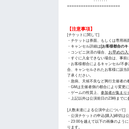
↑↑
↑↑
↑↑
↑
=======================
【注意事項】
[チケットに関して]
・チケットは券面、もしくは専用画
・キャンセル詳細は
[お客様都合のキ
お早めの入
・コンビニ決済の場合、
・すぐに入金できない場合は、事前
・お客様都合によるキャンセル/不参
合、キャンセルされたお客様に該当
了承ください。
・急病、天候不良など興行主催者の
・GMは主催者側の都合により変更
・ゲームの性質上、
参加者が集まり
・上記以外は公演前日の23時まで
[人数未達による公演中止について]
・公演チケットの申込(購入)締切は公
・23:00を越えて以下の画像のよ
ります。