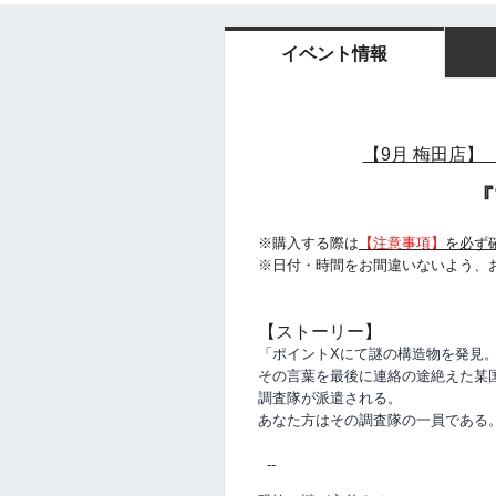
イベント情報
【9月 梅田店】 
『
※購入する際は
【注意事項】
を必ず
※日付・時間をお間違いないよう、
【ストーリー】
「ポイントXにて謎の構造物を発見
その言葉を最後に連絡の途絶えた某
調査隊が派遣される。
あなた方はその調査隊の一員である
--