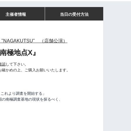
主催者情報
当日の受付方法
"NAGAKUTSU" （店舗公演）
南極地点X』
確認
して下さい。
お確かめの上、ご購入お願いいたします。
。これより調査を開始する」
国の南極調査基地の現状を探るべく、
。