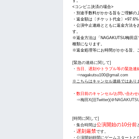
す。
<コンビニ決済の場合>
・別途手数料がかかる旨をご理解の
・返金額は〔チケット代金〕×97.6
・公演中止連絡とともに返金方法を
す。
※返金方法は「NAGAKUTSU梅田
種類になります。
※返金処理等にお時間がかかる旨、
[緊急の連絡に関して]
・
当日、遅刻やトラブル等の緊急連
⇒nagakutsu100@gmail.com
※こちらはキャンセル連絡ではあり
・
数日前のキャンセル/お問い合わせ
⇒梅田X(旧Twitter)(＠NAGAKUTSU
[時間に関して]
公演開始の10分前
・集合時間は
遅刻厳禁
・
です。
・公演開始時間にゲームスタートと