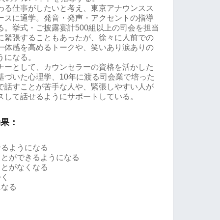
わる仕事がしたいと考え、東京アナウンスス
ースに通学。発音・発声・アクセントの指導
る。挙式・ご披露宴計500組以上の司会を担当
に緊張することもあったが、徐々に人前での
一体感を高めるトークや、笑いあり涙ありの
うになる。
ナーとして、カウンセラーの資格を活かした
基づいた心理学、10年に渡る司会業で培った
で話すことが苦手な人や、緊張しやすい人が
スして話せるようにサポートしている。
効果：
せるようになる
ことができるようになる
ことがなくなる
つく
になる