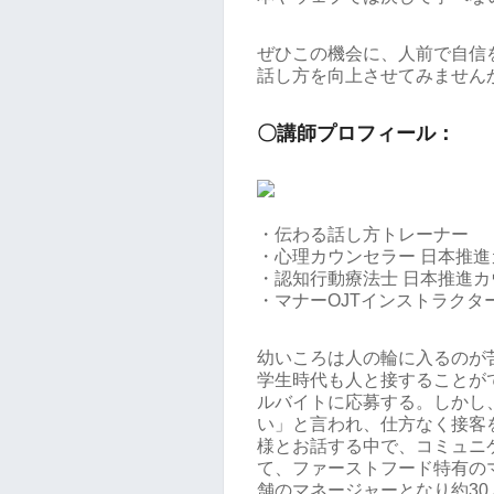
ぜひこの機会に、人前で自信
話し方を向上させてみません
〇講師プロフィール：
・伝わる話し方トレーナー
・心理カウンセラー 日本推
・認知行動療法士 日本推進
・マナーOJTインストラクタ
幼いころは人の輪に入るのが
学生時代も人と接することが
ルバイトに応募する。しかし
い」と言われ、仕方なく接客
様とお話する中で、コミュニ
て、ファーストフード特有の
舗のマネージャーとなり約3