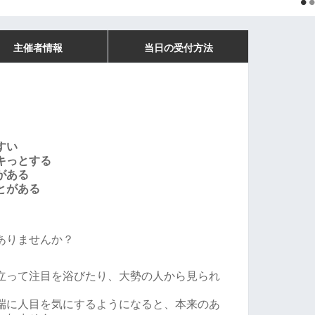
主催者情報
当日の受付方法
すい
キっとする
がある
とがある
ありませんか？
立って注目を浴びたり、大勢の人から見られ
。
端に人目を気にするようになると、本来のあ