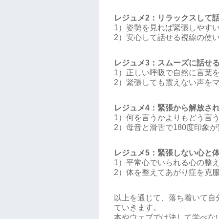
レジュメ2：リラックスして
1）姿勢を見れば緊張しやす
2）安心して話せる視線の使
レジュメ3：スムーズに話せ
1）正しい呼吸で自然に言葉
2）緊張しても震えない声を
レジュメ4：緊張から解放さ
1）何を言うかよりもどう言
2）母音と滑舌で180度印象
レジュメ5：緊張しない心と
1）平常心でいられる心の整
2）体を整えてあがり症を克
以上を通じて、落ち着いて自
ていきます。
本やウェブでは決して学べな