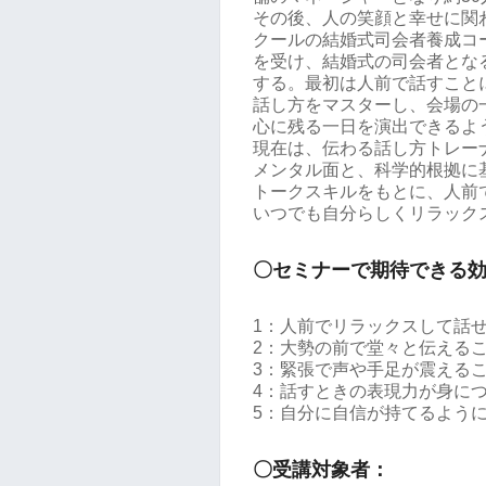
その後、人の笑顔と幸せに関
クールの結婚式司会者養成コ
を受け、結婚式の司会者とな
する。最初は人前で話すこと
話し方をマスターし、会場の
心に残る一日を演出できるよ
現在は、伝わる話し方トレー
メンタル面と、科学的根拠に
トークスキルをもとに、人前
いつでも自分らしくリラック
〇セミナーで期待できる
1：人前でリラックスして話
2：大勢の前で堂々と伝える
3：緊張で声や手足が震える
4：話すときの表現力が身に
5：自分に自信が持てるよう
〇受講対象者：