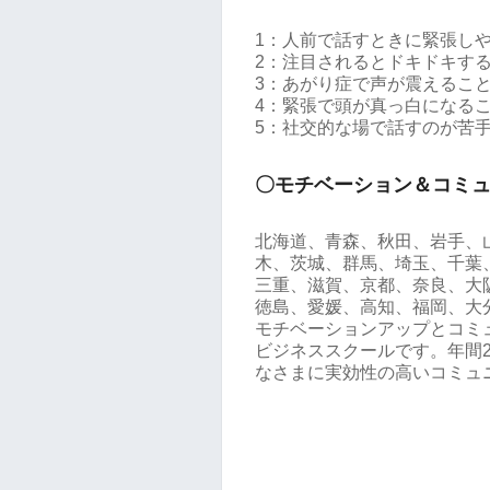
1：人前で話すときに緊張し
2：注目されるとドキドキす
3：あがり症で声が震えるこ
4：緊張で頭が真っ白になる
5：社交的な場で話すのが苦
〇モチベーション＆コミ
北海道、青森、秋田、岩手、
木、茨城、群馬、埼玉、千葉
三重、滋賀、京都、奈良、大
徳島、愛媛、高知、福岡、大
モチベーションアップとコミ
ビジネススクールです。年間2
なさまに実効性の高いコミュ