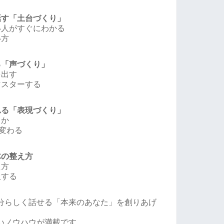
話す「土台づくり」
い人がすぐにわかる
い方
る「声づくり」
を出す
マスターする
れる「表現づくり」
うか
が変わる
体の整え方
え方
服する
分らしく話せる「本来のあなた」を創りあげ
いノウハウが満載です。