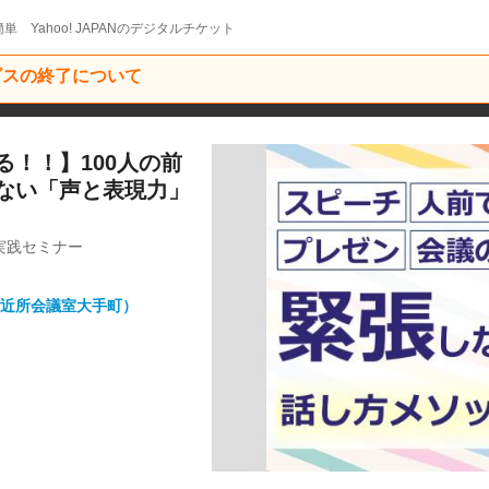
単 Yahoo! JAPANのデジタルチケット
ービスの終了について
！！】100人の前
ない「声と表現力」
実践セミナー
ご近所会議室大手町）