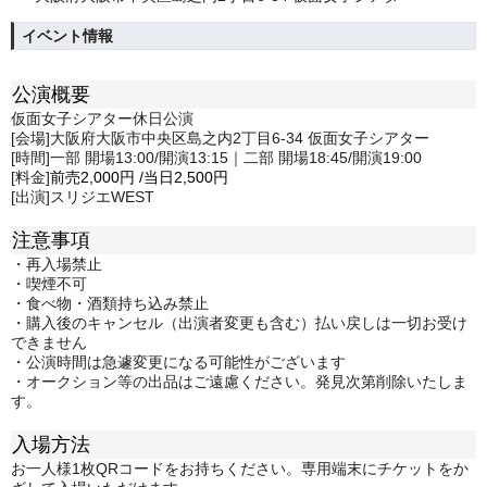
イベント情報
公演概要
仮面女子シアター休日公演
[会場]大阪府大阪市中央区島之内2丁目6-34 仮面女子シアター
[時間]一部 開場13:00/開演13:15｜二部 開場18:45/開演19:00
[料金]
前売
2,000円
/
当日
2,500円
[出演]スリジエWEST
注意事項
・再入場禁止
・喫煙不可
・食べ物・酒類持ち込み禁止
・購入後のキャンセル（出演者変更も含む）払い戻しは一切お受け
できません
・公演時間は急遽変更になる可能性がございます
・オークション等の出品はご遠慮ください。発見次第削除いたしま
す。
入場方法
お一人様1枚QRコードをお持ちください。専用端末にチケットをか