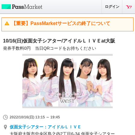
ログイン
【重要】PassMarketサービスの終了について
10/16(日)仮面女子シアター/アイドルＬＩＶＥat大阪
発券手数料0円 当日QRコードをお持ちください
2022/10/16(日) 13:15 ～ 19:45
仮面女子シアター：アイドルＬＩＶＥ
大阪府大阪市中央区島之内2丁目6-34 仮面女子シアター