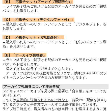
【B】「応援チケット(アーカイブ視聴券付)」
→ライブ終了後もご覧頂ける配信のアーカイブを見るための「視聴
パス」をお送りします。
【C】「応援チケット（デジタルフォト付）」
→購入頂いた方へのリターンアイテムとして「デジタルフォト」を
お送りします。
【D】「応援チケット（お礼動画付）」
→購入頂いた方へのリターンアイテムとして「お礼のメッセージ動
画」をお送りします。
【E】「アーカイブ視聴券」
→ライブ終了後もご覧頂ける配信のアーカイブを見るための「視聴
パス」をお送りします。
購入できるのはライブ翌日までとなります。
アーカイブは約1カ月視聴可能となります。以降はBARTAKEのツ
イキャスメンバーシップ会員のみ視聴可能となります。
[アーカイブ視聴券について注意事項]
ツイキャスのアーカイブを見る際に必要な「合言葉」をメールでお
送りします。
こちらは
自動的に送信されるものではなく
、普段PA・配信を担当し
ているスタッフが
手作業でお一人ずつ送信作業
をしています。
ライブ終了時点で、購入済みのものは当日中にお送りするように努