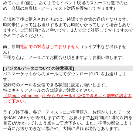
めています(但し、あくまでもイベント現場のスムーズな進行のた
め、会場のお客様・アーティスト対応を優先しております)
公演終了後に購入されたものは、確認でき次第の送信となります。
時間帯によってはお送りするまでお時間かかってしまう場合もあり
ますが、ご理解頂けると幸いです。
1人で全て対応しておりますので
予めご了承ください。
尚、原則
電話での対応はしておりません
（ライブ中など出れませ
ん）。
不明な点は、メールにてお問合せ頂きますようお願い致します。
[デジタルデータについての注意事項]
パスマーケットからのメールにてダウンロードURLをお送りしま
す。
登録時のメールを受信できる状態に設定お願いします。
特にキャリアメールの方は設定ご注意ください。
【@mail.yahoo.co.jp】からのメールを受信できるよう端末の設定を
して下さい。
ライブ終了後、各アーティストにご準備頂き、お預かりしたデータ
をBARTAKEから送信しますので、お届けまで
お
時間(約1週間以内を
目安)がかかってしまう点をご了承下さい。また、準備の都合により
一斉にお送りできない場合や、大幅に遅れる場合もあります。