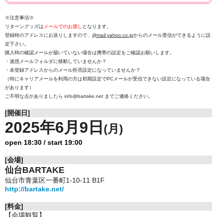
※注意事項※
リターングッズは
メールでのお渡し
となります。
登録時のアドレスにお送りしますので、
@mail.yahoo.co.jp
からのメール受信ができるように設
定下さい。
購入時の確認メールが届いていない場合は携帯の設定をご確認お願いします。
・迷惑メールフォルダに移動していませんか？
・未登録アドレスからのメール拒否設定になっていませんか？
（特にキャリアメールを利用の方は初期設定でPCメールが受信できない設定になっている場合
があります）
ご不明な点がありましたら info@bartake.net までご連絡ください。
[開催日]
2025年6月9日
(月)
open 18:30 / start 19:00
[会場]
仙台BARTAKE
仙台市青葉区一番町1-10-11 B1F
http://bartake.net/
[料金]
【会場観覧】