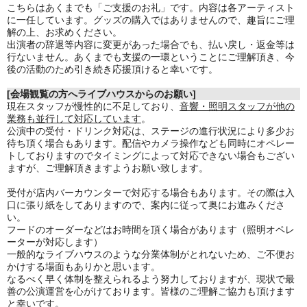
こちらはあくまでも「ご支援のお礼」です。内容は各アーティスト
に一任しています。グッズの購入ではありませんので、趣旨にご理
解の上、お求めください。
出演者の辞退等内容に変更があった場合でも、払い戻し・返金等は
行ないません。あくまでも支援の一環ということにご理解頂き、今
後の活動のため引き続き応援頂けると幸いです。
[会場観覧の方へライブハウスからのお願い]
現在スタッフが慢性的に不足しており、
音響・照明スタッフが他の
業務も並行して対応しています
。
公演中の受付・ドリンク対応は、ステージの進行状況により多少お
待ち頂く場合もあります。
配信やカメラ操作なども同時にオペレー
トしておりますのでタイミングによって対応できない場合もござい
ますが、
ご理解頂きますようお願い致します。
受付が店内バーカウンターで対応する場合もあります。その際は入
口に張り紙をしてありますので、案内に従って奥にお進みくださ
い。
フードのオーダーなどはお時間を頂く場合があります（照明オペレ
ーターが対応します）
一般的なライブハウスのような分業体制がとれないため、ご不便お
かけする場面もありかと思います。
なるべく早く体制を整えられるよう努力しておりますが、現状で最
善の公演運営を心がけております。皆様のご理解ご協力も頂けます
と幸いです。