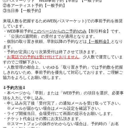
①パスマーケット WEB事前予約【早割】【一般予約】
②各アーティスト予約【一般予約】
③当日券【一般予約】
来場人数を把握するためWEB(パスマーケット)での事前予約を推奨
しています。
・WEB事前予約
(このページからのご予約)のみ
【割引料金】です。
・「公演の1週間前」の受付までが適用となります。
・個別の取り置き依頼、早割以降の予約などは
【一般料金】
となり
ます。
・予約が定員になり次第受付は終了させて頂きます。
・
お電話での予約は受け付けておりません
。
少人数で運営していま
すのでご理解下さい。
・人数管理の都合上、いわゆる「取り置き予約」では予約数を把握
しきれないため、事前予約を優先して対応しております。ご理解ご
協力をよろしくお願い致します。
⇩予約方法⇩
・本ページから「早割」または「WEB予約」の項目を選択、必要事
項を入力して申し込み。
・申し込み完了後「受付完了」の通知メールを受け取って下さい。
※メールが届かない場合はメール設定を確認下さい。
・ライブ開催当日、会場受付にて画面の提示をお願いします。
・チケット代金はその際にお支払頂きます。
※スマートフォンの操作がわからない場合は、予約時の「お名