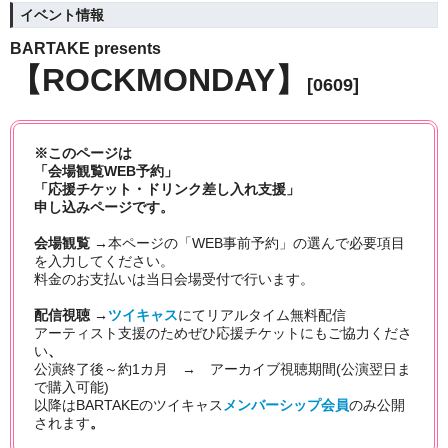
イベント情報
BARTAKE presents
【ROCKMONDAY】
[0609]
※このページは
「会場観覧WEB予約」
「応援チケット・ドリンク差し入れ支援」
申し込みページです。
会場観覧 →
本ページの「WEB事前予約」の選んで必要項目
を入力してください。
料金のお支払いは当日会場受付で行います。
配信視聴 →
ツイキャス
にてリアルタイム無料
配信
アーティスト支援のためぜひ応援チケットにもご協力くださ
い
、
公演終了後～約1カ月 → アーカイブ視聴期間(公演翌日ま
で購入可能)
以降はBARTAKEのツイキャス
メンバーシップ会員
のみ公開
されます
。