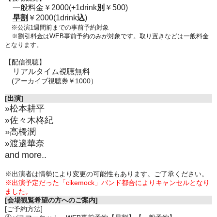
一般料金￥2000(+1drink
別
￥500)
早割
￥2000(1drink
込
)
※公演1週間前までの事前予約対象
※割引料金は
WEB事前予約のみ
が対象です。取り置きなどは一般料金
となります。
【配信視聴】
リアルタイム視聴無料
(アーカイブ視聴券￥1000）
[出演]
»松本耕平
»佐々木柊紀
»高橋潤
»渡邉華奈
and more..
※出演者は情勢により変更の可能性もあります。ご了承ください。
※出演予定だった「cikemock」バンド都合によりキャンセルとなり
ました。
[会場観覧希望の方へのご案内]
[ご予約方法]