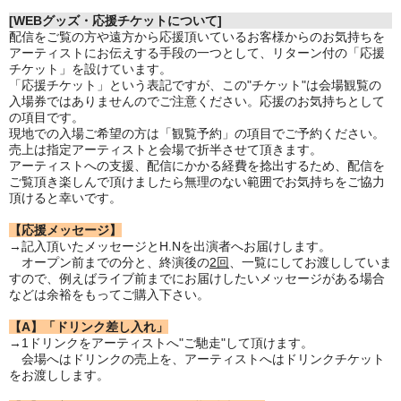
[WEBグッズ・応援チケットについて]
配信をご覧の方や遠方から応援頂いているお客様からのお気持ちを
アーティストにお伝えする手段の一つとして、リターン付の「応援
チケット」を設けています。
「応援チケット」という表記ですが、この"チケット"は会場観覧の
入場券ではありませんのでご注意ください。応援のお気持ちとして
の項目です。
現地での入場ご希望の方は「観覧予約」の項目でご予約ください。
売上は指定アーティストと会場で折半させて頂きます。
アーティストへの支援、配信にかかる経費を捻出するため、配信を
ご覧頂き楽しんで頂けましたら無理のない範囲でお気持ちをご協力
頂けると幸いです。
【応援メッセージ】
→記入頂いたメッセージとH.Nを出演者へお届けします。
オープン前までの分と、終演後の
2回
、一覧にしてお渡ししていま
すので、例えばライブ前までにお届けしたいメッセージがある場合
などは余裕をもってご購入下さい。
【A】「ドリンク差し入れ」
→1ドリンクをアーティストへ"ご馳走"して頂けます。
会場へはドリンクの売上を、アーティストへはドリンクチケット
をお渡しします。