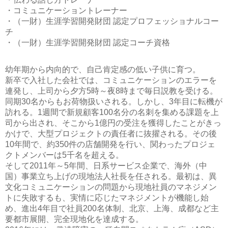
・コミュニケーショントレーナー
・（一財）生涯学習開発財団 認定プロフェッショナルコー
チ
・（一財）生涯学習開発財団 認定コーチ資格
幼年期から内向的で、自己肯定感の低い子供に育つ。
新卒で入社した会社では、コミュニケーションのエラーを
連発し、上司から夕方5時～夜8時まで毎日説教を受ける。
同期30名からもお荷物扱いされる。しかし、3年目に転機が
訪れる。1週間で新規顧客100名分の名刺を集める課題を上
司から出され、そこから1億円の受注を獲得したことがきっ
かけで、大型プロジェクトの責任者に抜擢される。その後
10年間で、約350件の店舗開発を行い、関わったプロジェ
クトメンバーは5千名を超える。
そして2011年～5年間、日系サービス企業で、海外（中
国）事業立ち上げの現地法人社長を任される。最初は、異
文化コミュニケーションの問題から現地社員のマネジメン
トに失敗するも、実情に応じたマネジメントが機能し始
め、進出4年目で社員200名体制、北京、上海、成都など主
要都市展開、完全現地化を達成する。