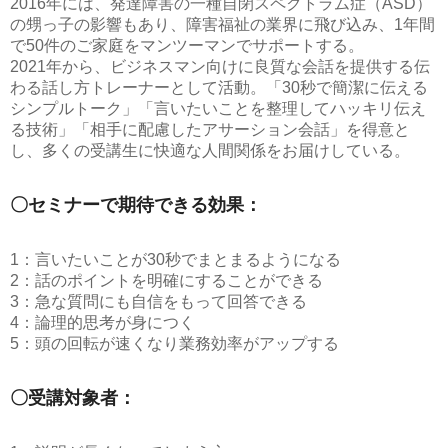
2016年には、発達障害の一種自閉スペクトラム症（ASD）
の甥っ子の影響もあり、障害福祉の業界に飛び込み、1年間
で50件のご家庭をマンツーマンでサポートする。
2021年から、ビジネスマン向けに良質な会話を提供する伝
わる話し方トレーナーとして活動。「30秒で簡潔に伝える
シンプルトーク」「言いたいことを整理してハッキリ伝え
る技術」「相手に配慮したアサーション会話」を得意と
し、多くの受講生に快適な人間関係をお届けしている。
〇セミナーで期待できる効果：
1：言いたいことが30秒でまとまるようになる
2：話のポイントを明確にすることができる
3：急な質問にも自信をもって回答できる
4：論理的思考が身につく
5：頭の回転が速くなり業務効率がアップする
〇受講対象者：