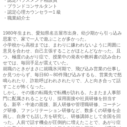
・認定ハラスメント相談員
・ブランドコンサルタント
・認定心理カウンセラー1 級
・職業紹介士
1980年生まれ、愛知県名古屋市出身。幼少期から引っ込み
思案で、家で一人で遊ぶことが多かった。
小学校から高校までは、まわりに嫌われないように周囲に
意見を合わせ、自己主張することがほとんどなかった。且
つ、極度のあがり症で、授業中の発表や教科書の読み合わ
せでは、毎回手足が震えていた。
就職のときがまさに就職氷河期で、飛び込み営業の仕事し
か見つからず、毎日60～80件飛び込みするも、営業先で怒
鳴られたり、詐欺呼ばわれされたりで、人と向き合って話
すことが怖くなった。
しかし、その後の転職先で転機が訪れる。たまたま人事部
門に配属されることなり、採用面接や社員研修を担当す
る。新卒・中途の面接、新人研修や管理職研修、コーチン
グ研修、ファシリテーション研修など、数多くの研修を企
画し、自身でも話し方を研究し、研修講師として全国を回
った。人前で話す機会が圧倒的に増えたことで、あがり症