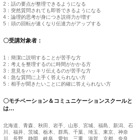
2：話の要点が整理できるようになる
3：突然質問されても即答できるようになる
4：論理的思考が身につき説得力が増す
5：頭の回転が速くなり伝達力がアップする
〇受講対象者：
1：簡潔に説明することが苦手な方
2：考えを整理するのに時間がかかる方
3：意見をハッキリ伝えるのが苦手な方
4：急な質問に上手く答えられない方
5：相手が聞きたいことに的確に答えられない方
〇モチベーション＆コミュニケーションスクールと
は…
北海道、青森、秋田、岩手、山形、宮城、福島、新潟、石
川、福井、茨城、栃木、群馬、千葉、埼玉、東京、神奈
川、長野、静岡、岐阜、愛知、三重、滋賀、京都、奈良、