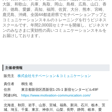
大阪、和歌山、兵庫、鳥取、岡山、島根、広島、山口、香
川、徳島、愛媛、高知、福岡、佐賀、大分、熊本、宮崎、
鹿児島、沖縄、全国44都道府県でモチベーションアップと
コミュニケーションスキルのトレーニングを行うビジネス
スクールです。年間2,000回セミナーを開催し、ビジネスマ
ンのみなさまに実効性の高いコミュニケーションスキルを
お届けしております。
主催者情報
販売主
株式会社モチベーション＆コミュニケーション
責任者
桐生 稔
住所
東京都新宿区西新宿1-25-1 新宿センタービル49F
関連URL
https://www.motivation-communication.com/
北海道、秋田、岩手、山形、宮城、福島、新潟、石川、栃木、茨
城、埼玉、千葉、東京、神奈川、山梨、長野、静岡、岐阜、愛