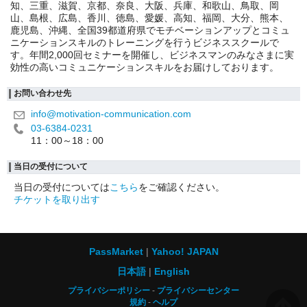
知、三重、滋賀、京都、奈良、大阪、兵庫、和歌山、鳥取、岡
山、島根、広島、香川、徳島、愛媛、高知、福岡、大分、熊本、
鹿児島、沖縄、全国39都道府県でモチベーションアップとコミュ
ニケーションスキルのトレーニングを行うビジネススクールで
す。年間2,000回セミナーを開催し、ビジネスマンのみなさまに実
効性の高いコミュニケーションスキルをお届けしております。
お問い合わせ先
info@motivation-communication.com
03-6384-0231
11：00～18：00
当日の受付について
当日の受付については
こちら
をご確認ください。
チケットを取り出す
PassMarket
Yahoo! JAPAN
日本語
English
プライバシーポリシー
プライバシーセンター
規約
ヘルプ