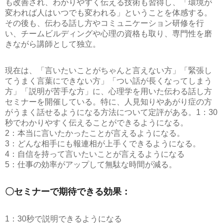
も改善され、わかりやすく伝える技術も習得し、「環境が
変われば人はいつでも変われる」ということを体感する。
その後も、伝わる話し方やコミュニケーション研修を行
い、チームビルディングや心理の資格も取り、専門性を磨
きながら講師として独立。
現在は、「言いたいことがちゃんと言えない方」「緊張し
てうまく言葉にできない方」「つい話が長くなってしまう
方」「説明が苦手な方」に、心理学を用いた伝わる話し方
セミナーを開催している。特に、人見知りやあがり症の方
がうまく話せるようになる方法について定評がある。
1：30
秒でわかりやすく伝えることができるようになる。
2：本当に言いたかったことが言えるようになる。
3：どんな相手にも報連相が上手くできるようになる。
4：自信を持って言いたいことが言えるようになる
5：仕事の効率がアップして無駄な時間が減る。
〇セミナーで期待できる効果：
1：30秒で説明できるようになる