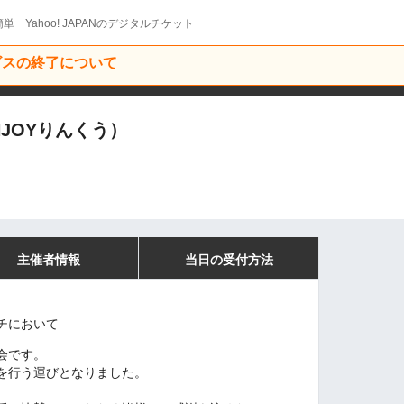
単 Yahoo! JAPANのデジタルチケット
ービスの終了について
JOYりんくう）
主催者情報
当日の受付方法
チにおいて
会です。
を行う運びとなりました。