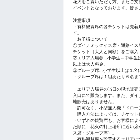
花火をご覧いただく方、またご支
イベントとなっております。皆さ
注意事項
・有料観覧席の各チケットは先着
す。
・お子様について
①ダイナミックイス席・通路イス席
チケット（大人と同額）をご購入
②エリア入場券...小学生～中学
以上は大人料金。
③グループ席...小学生以上は１
・グループ席は１組あたり６名ま
・エリア入場券の当日の現地販売
入口にて販売します。また、ダイ
地販売はありません。
・許可なく、小型無人機「ドロー
・購入方法によっては、チケット
・いずれの観覧席も、お客様によ
た順に、花火の打上場所に近い席
ス席・グループ席）。
・有料観覧席を設置するエリアに