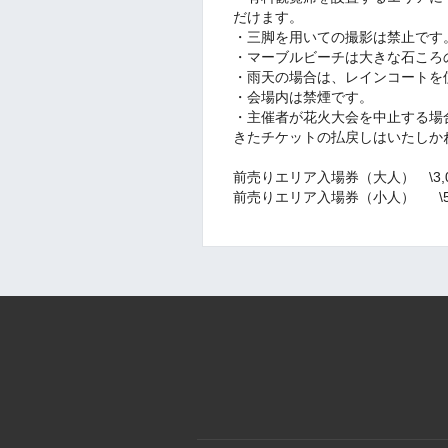
だけます。
・三脚を用いての撮影は禁止です
・マーブルビーチは大きな石ころ
・雨天の場合は、レインコートを
・会場内は禁煙です。
・主催者が花火大会を中止する場
きたチケットの払戻しはいたしか
前売りエリア入場券（大人） \3,0
前売りエリア入場券（小人） \5