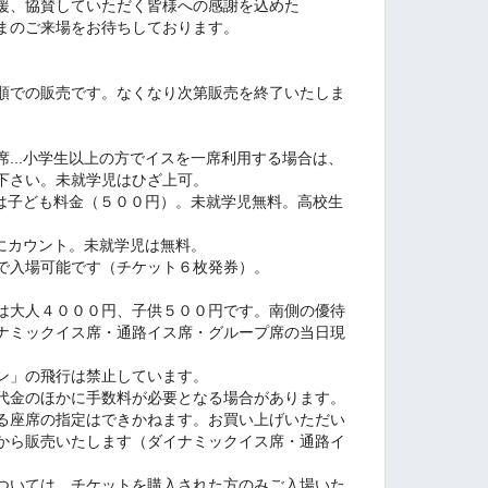
援、協賛していただく皆様への感謝を込めた
まのご来場をお待ちしております。
順での販売です。なくなり次第販売を終了いたしま
...小学生以上の方でイスを一席利用する場合は、
下さい。未就学児はひざ上可。
生は子ども料金（５００円）。未就学児無料。高校生
名にカウント。未就学児は無料。
で入場可能です（チケット６枚発券）。
は大人４０００円、子供５００円です。南側の優待
ナミックイス席・通路イス席・グループ席の当日現
ン」の飛行は禁止しています。
代金のほかに手数料が必要となる場合があります。
る座席の指定はできかねます。お買い上げいただい
から販売いたします（ダイナミックイス席・通路イ
ついては、チケットを購入された方のみご入場いた