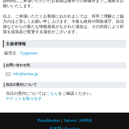
該時間にご来場いただいたお客様は最寄りの保健所までご連絡をお
願いいたします。
以上、ご来場いただくお客様におかれましては、何卒ご理解とご協
力のほど宜しくお願い申し上げます。今後も政府や関係省庁、自治
体などからの新たな情報発表がなされた場合は、その内容により対
策を追加及び変更する場合がございます。
主催者情報
販売主
Cygames
お問い合わせ先
info@entas.jp
当日の受付について
当日の受付については
こちら
をご確認ください。
チケットを取り出す
PassMarket
Yahoo! JAPAN
日本語
English