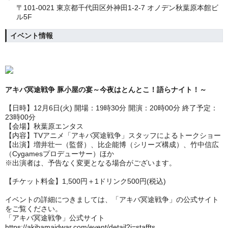
〒101-0021 東京都千代田区外神田1-2-7 オノデン秋葉原本館ビ
ル5F
イベント情報
アキバ冥途戦争 豚小屋の宴～今夜はとんとこ！語らナイト！～
【日時】12月6日(火) 開場：19時30分 開演：20時00分 終了予定：
23時00分
【会場】秋葉原エンタス
【内容】TVアニメ「アキバ冥途戦争」スタッフによるトークショー
【出演】増井壮一（監督）、比企能博（シリーズ構成）、竹中信広
（Cygamesプロデューサー）ほか
※出演者は、予告なく変更となる場合がございます。
【チケット料金】1,500円＋1ドリンク500円(税込)
イベントの詳細につきましては、「アキバ冥途戦争」の公式サイト
をご覧ください。
「アキバ冥途戦争」公式サイト
https://akibamaidwar.com/event/detail?i=staffts