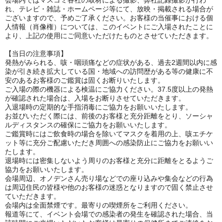
会場内ではマスコミ各社の取材による撮影、弊社記録撮影が行わ
れ、テレビ・雑誌・ホームページ等にて、放映・掲載される場合が
ございますので、予めご了承ください。お客様の当催事における個
人情報（肖像権）については、このイベントにご入場されたことに
より、上記の使用にご同意いただけたものとさせていただきます。
【当日の注意事項】
発熱がみられる、咳・咽頭痛などの症状がある、過去2週間以内に感
染が引き続き拡大している国・地域への訪問歴がある等の健康に不
安のあるお客様のご鑑賞は固くお断りいたします。
ご入場の際の機器による検温にご協力ください。37.5度以上の発熱
が確認された場合は、入場をお断りさせていただきます。
入退場時の定期的な手指消毒にご協力をお願いいたします。
お並びいただく際には、前後のお客様と充分距離をとり、ソーシャ
ルディスタンスの確保にご協力をお願いいたします。
ご鑑賞時にはご飲食時の場合を除いてマスクを着用の上、咳エチケ
ット等に充分ご配慮いただき周囲への感染防止にご協力をお願いい
たします。
退場時には密集しないよう周りのお客様と充分に距離をとるようご
協力をお願いいたします。
会場周辺、オノデンさん売り場などでの座り込みや集会などの行為
は周辺住民の皆様や他のお客様の迷惑となりますので固く禁止させ
ていただきます。
会場内は全面禁煙です。最寄りの喫煙所をご利用ください。
報道等にて、イベント会場での感染者の発生を確認された場合、当