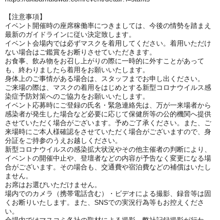
【注意事項】
イベント開催時の座席稼働率につきましては、今後の情勢を踏まえ
最新のガイドラインに従い決定致します。
イベント会場内では必ずマスクを着用してください。着用いただけ
ない場合はご鑑賞をお断りさせていただきます。
お食事、飲み物をお召し上がりの際に一時的に外すことがあって
も、終わりましたら着用をお願いいたします。
身体上のご事情がある場合は、スタッフまでお申し出ください。
ご来場の際は、マスクの着用をはじめとする新型コロナウイルス感
染症予防対策へのご協力をお願いいたします。
イベント応募時にご登録の氏名・緊急連絡先は、万が一来場者から
感染者が発生した場合など必要に応じて保健所等の公的機関へ提供
させていただく場合がございます。予めご了承ください。また、ご
来場時にご本人様確認をさせていただく場合がございますので、身
分証をご持参のうえお越しください。
新型コロナウイルスの感染拡大状況やその他主催者の判断により、
イベントの開催中止や、登壇者などの内容が予告なく変更になる場
合がございます。その場合も、交通費や宿泊費などの補償はいたし
ません。
お席はお選びいただけません。
場内でのカメラ（携帯電話含む）・ビデオによる撮影、録音等は固
くお断りいたします。また、SNSでの実況行為等もお控えくださ
い。