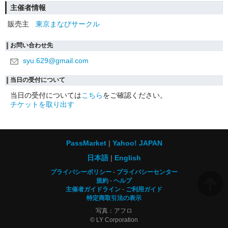
主催者情報
販売主
東京まなびサークル
お問い合わせ先
syu.629@gmail.com
当日の受付について
当日の受付については
こちら
をご確認ください。
チケットを取り出す
PassMarket
Yahoo! JAPAN
日本語
English
プライバシーポリシー
プライバシーセンター
規約
ヘルプ
主催者ガイドライン
ご利用ガイド
特定商取引法の表示
写真：アフロ
© LY Corporation