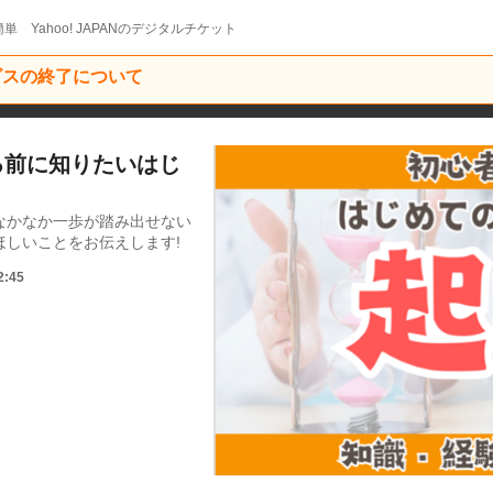
単 Yahoo! JAPANのデジタルチケット
ービスの終了について
する前に知りたいはじ
なかなか一歩が踏み出せない
しいことをお伝えします!
2:45