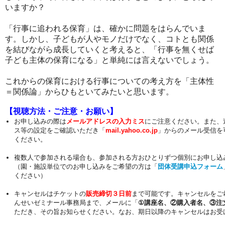
いますか？
「行事に追われる保育」は、確かに問題をはらんでいま
す。しかし、子どもが人やモノだけでなく、コトとも関係
を結びながら成長していくと考えると、「行事を無くせば
子ども主体の保育になる」と単純には言えないでしょう。
これからの保育における行事についての考え方を「主体性
＝関係論」からひもといてみたいと思います。
【視聴方法・ご注意・お願い】
お申し込みの際は
メールアドレスの入力ミス
にご注意ください。また、
ス等の設定をご確認いただき「
mail.yahoo.co.jp
」からのメール受信を
ください。
複数人で参加される場合も、参加される方おひとりずつ個別にお申し込
（園・施設単位でのお申し込みをご希望の方は「
団体受講申込フォーム
ください）
キャンセルはチケットの
販売締切３日前
まで可能です。キャンセルをご
んせいゼミナール事務局まで、メールに「
①講座名、②購入者名、③注
ただき、その旨お知らせください。なお、期日以降のキャンセルはお受