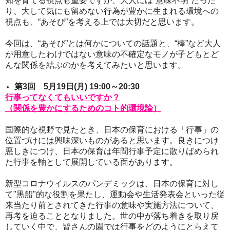
知を育てる視点も重要ですが、大人には“意味不明”だった
り、大して気にも留めない行為が豊かに生まれる環境への
視点も、“あそび”を考える上では大切だと思います。
今回は、“あそび”とは何かについての話題と、“棒”など大人
が用意したわけではない意味の不確定なモノが子どもとど
んな関係を結ぶのかを考えてみたいと思います。
第3回 5月19日(月) 19:00～20:30
行事ってなくてもいいですか？
（関係を豊かにするためのコト的環境論）
国際的な視野で見たとき、日本の保育における「行事」の
位置づけには興味深いものがあると思います。
良きにつけ
悪しきにつけ、日本の保育は年間行事予定に散りばめられ
た行事を軸として展開している面があります。
新型コロナウイルスのパンデミックは、日本の保育に対し
て"黒船"的な役割を果たし、運動会や生活発表会といった従
来当たり前とされてきた行事の意味や実施方法について、
再考を迫ることとなりました。
世の中が落ち着きを取り戻
していく中で、皆さんの園では行事をどのようにとらえて