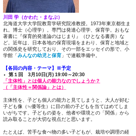
川田 学（かわた・まなぶ）
北海道大学大学院教育学研究院准教授。1973年東京都生ま
れ。博士（心理学）。専門は発達心理学、保育学。おもな
著書に『保育的発達論のはじまり』（ひとなる書房）な
ど。近年は、日本各地の保育現場をまわり、保育と地域と
の関係史を研究しており、その一部をエッセイの形で、小
学館「
みんなの幼児と保育
」で連載準備中。
【各回の内容・テーマ】※予定
第１回 3月10日(月) 19:00～20:30
「主体性」とは個人の能力なのでしょうか？
（「主体性＝関係論」とは）
主体性を、子ども個人の能力と見てしまうと、大人が好む
子ども像（≒優等生）に目の前の子どもを当てはめてしま
いがちです。
子どもの姿を、他者や環境との「関係」から
読み取ることが大切な視点だと思います。
たとえば、苦手な食べ物の多い子どもが、栽培や調理の経