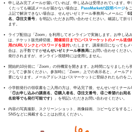
申し込み完了メールが届いていれば、申し込みは受理されています。申
くたっても確認メールが届かない場合は、
PassMarketの説明ページ
を
上記で解決できない場合は、せんせいゼミナール事務局へメールに「
①
名、③注文番号
」を明記いただきお問い合わせください。確認して折り
ます。
ライブ配信は「Zoom」を利用してオンラインで実施します。お申し込
は、チケット販売締切後、
開催前日までにパスマーケットのメール送信
用のURLリンクとパスワードを送付
いたします。講座前日になってもメ
合は、お手数ですが
せんせいゼミナール事務局
にお問い合わせください
発行されますが、オンライン視聴時には使用しません。
開始約10分前に「Zoom」の待機室を開きます。お時間になりましたら視
クしてご参加ください。参加時に「Zoom」上での表示名と、メールア
要になります。メールアドレスはパスマーケットに登録されたものをご
小学館発行の領収書をご入用の方は、申込完了後、せんせいゼミナール
「
①お申し込みの講座名、②購入者名、③注文番号、④ご希望のお宛名
名前等でも発行可能です）
」を明記いただきお問い合わせください。
内容の写真撮影、スクリーンショット、画像録画、コピーなどをするこ
SNSなどに掲載することはお控えください。