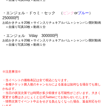
・エンジェル・ドゥミ・セック　（
ピンク
or
ブルー
）　
250000円
お絵かきチェキ20枚＋サイン入りチェキアルバム＋シャンパン開封動画
　＋自撮り写真10枚＋動画１分
・エンジェル　Vday　300000円
お絵かきチェキ20枚＋サイン入りチェキアルバム＋シャンパン開封動画
　＋自撮り写真10枚＋動画１分
※注意事項※
・当イベントの価格表記は全て税込になります。
・各種チケット購入後のキャンセルによる返金は如何なる場合でも致し
かねます。
・当日の状況次第では時間が多少前後する可能性がございます。大きく
変更する際はさぶじぇくと公式Twitterにてお知らせいたします。
・情勢次第でイベント中止をせざる負えなくなった場合、返金対応を行
います。