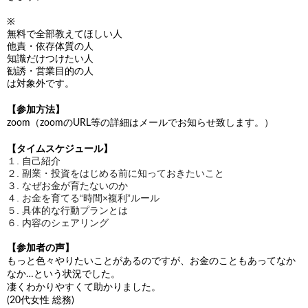
※
無料で全部教えてほしい人
他責・依存体質の人
知識だけつけたい人
勧誘・営業目的の人
は対象外です。
【参加方法】
zoom（zoomのURL等の詳細はメールでお知らせ致します。）
【タイムスケジュール】
１. 自己紹介
２. 副業・投資をはじめる前に知っておきたいこと
３. なぜお金が育たないのか
４. お金を育てる“時間×複利”ルール
５. 具体的な行動プランとは
６. 内容のシェアリング
【参加者の声】
もっと色々やりたいことがあるのですが、お金のこともあってなか
なか…という状況でした。
凄くわかりやすくて助かりました。
(20代女性 総務)