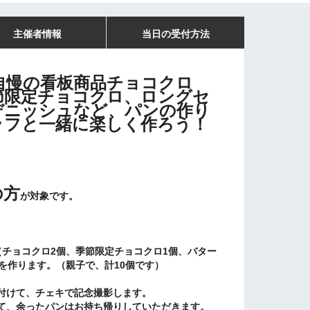
主催者情報
当日の受付方法
自慢の看板商品
チョコクロ
節限定チョコクロ、ロングセ
デニッシュなど、パンの作り
ッフと一緒に楽しく作ろう！
の方
が対象です。
〇
（チョコクロ2個、季節限定チョコクロ1個、バター
を作ります。（親子で、計10個です）
付けて、チェキで記念撮影します。
て、余ったパンはお持ち帰りしていただきます。