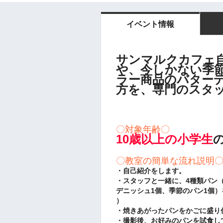
イベント情報
サンマルクカフェ
や、今しかない季
ラー商品のバター
方を、
専門のスタ
〇対象年齢〇
10歳以上の小学生
〇教室の簡単な流れ説明
・自己紹介をします。
・スタッフと一緒に、4種類パン
デニッシュ1個、季節のパン1個）
）
・焼きあがったパンをかごに盛り
・撮影後、お好みのパンを試食し