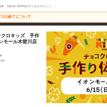
単 Yahoo! JAPANのデジタルチケット
ービスの終了について
コクロキッズ 手作
ンモール木曽川店
30
:00～