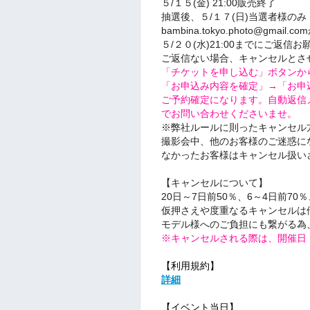
５/１５(金) 21:00販売終了
抽選後、５
/１７(日)当選者様のみ
bambina.tokyo.photo@gm
５/２０
(水
)21:00までにご返信
ご返信ない場合、キャンセルとさ
「チケットを申し込む」ボタンか
「お申込み内容を確定」→「お申
ご予約確定になります。自動返信
でお問い合わせくださいませ。
※弊社ルールに則ったキャンセル
撮影会中、他のお客様のご迷惑に
なかったお客様はキャンセル扱い
【キャンセルについて】
20日～7日前50％、6～4日前70
仮押さえや度重なるキャンセルは
モデル様へのご負担にも繋がる為
※キャンセルされる際は、開催日
【利用規約】
詳細
【イベント当日】