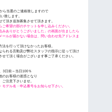
ail.comから当選のご連絡致しますので
お願い致します。
せて頂き追加募集させて頂きます
。
らご希望の部のチケットを申し込みください。
込みありがとうございました」の画面が出ましたら
メールが届かない場合は、問い合わせ先アドレスま
方法を行って頂けなかったお客様。
なられる言動及び弊社スタッフの指示に従って頂け
させて頂く場合がございます事ご了承ください。
％、3日前～当日100％
他のお客様の迷惑となり
、ご注意下さいませ。
・モデル名・申込番号をお知らせ下さい。