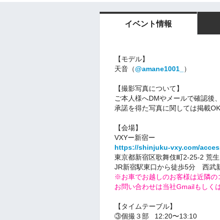
イベント情報
【モデル】
天音（
@amane1001_
）
【撮影写真について】
ご本人様へDMやメールで確認後
承諾を得た写真に関しては掲載O
【会場】
VXYー新宿ー
https://shinjuku-vxy.com/acces
東京都新宿区歌舞伎町2-25-2 荒生
JR新宿駅東口から徒歩5分 西武
※お車でお越しのお客様は近隣の
お問い合わせは当社GmailもしくはT
【タイムテーブル】
③個撮３部 12:20〜13:10