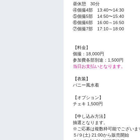
昼休憩 30分
④個撮4部 13:40〜14:30
⑤個撮5部 14:50〜15:40
⑥個撮6部 16:00～16:50
⑦個撮7部 17:10～18:00
【料金】
個撮：18,000円
参加費各部別途：1,500円
当日お支払いとなります。
【衣装】
バニー風水着
【オプション】
チェキ 1,500円
【申し込み方法】
抽選となります。
※ご応募は複数枠可能でございま
５/９(土
) 21:00から販売開始