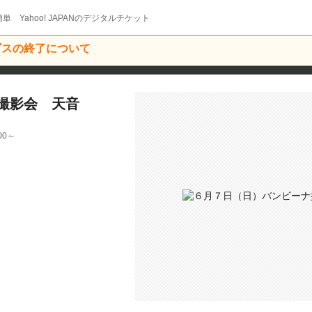
単 Yahoo! JAPANのデジタルチケット
ービスの終了について
撮影会 天音
00～