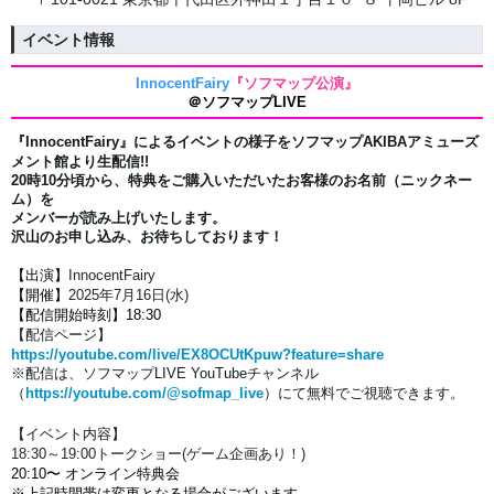
イベント情報
InnocentFairy
『ソフマップ公演』
＠ソフマップLIVE
『
InnocentFairy
』によるイベントの様子をソフマップAKIBAアミューズ
メント館より生配信!!
20時10分頃から、特典をご購入いただいたお客様のお名前（ニックネー
ム）を
メンバーが読み上げいたします。
沢山のお申し込み、お待ちしております！
【出演】
InnocentFairy
【開催】
2025年7月16
日(水)
【配信開始時刻】18:30
【配信ページ】
https://youtube.com/live/EX8OCUtKpuw?feature=share
※配信は、
ソフマップLIVE YouTubeチャンネル
（
https://youtube.com/@sofmap_live
）にて
無料でご視聴できます。
【イベント内容】
18:3
0～19:00トークショー(ゲーム企画あり！)
20:10〜 オンライン特典会
※上記時間帯は変更となる場合がございます。