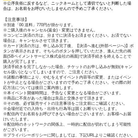
※公序良俗に反するなど、ニックネームとして適切でないと判断した場
合は、お名前をお呼びいたしませんので予めご了承ください。
【注意事項】
※別途「00.送料」770円が掛かります。
※ご購入後のキャンセル(返金)・変更はできません。
※コンビニ決済の方は、分までに決済をお済ませください。お済でない
場合は、キャンセルさせて頂きます。
※カード決済の方は、申し込み完了後、【決済へ進む(外部ページへ)】ボ
タンが表示されます。そちらのボタンを押していただき、進んだ先の画
面(SBペイメントサービス株式会社の画面)で決済手続きを終えることで
購入が完了します。
決済手続きを完了しなかった場合、チケットのお申し込みが無効(キャン
セル扱い)となってしまいますので、ご注意ください。
※諸般の事情により、やむをえずイベント内容等の変更、またはイベン
トが中止となる場合がございますので予めご了承ください。その際の対
応方法については後日ご案内致します。
※本イベント開催時間は、予告なく変更となる場合がございます。
※商品に不良があった場合は良品と交換させて頂きます。
※その他、必ず販売サイトの注意事項をご注文前にご確認ください。
※会場付近での入待ち・出待ち行為等は固くお断りいたします。
※配信内でお名前をお呼びできない場合がございますが、お客様へお届
けいたします。
※配信時のネットワークの関係上、一時的に配信が切れてしまう可能性
がございます。
※プライバシーポリシーに関しましては、下記URLよりご確認ください。