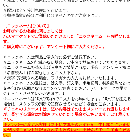
い。
※配送は全て佐川急便にて行います。
※郵便局留め等はご利用頂けませんのでご注意下さい。
【ニックネームについて】
お呼びするお名前に関しましては
パスマーケットでご登録いただきました「ニックネーム」をお呼びしま
す。
ご購入時にございます、アンケート欄にご入力ください。
※ニックネームは商品ご購入時に必ずご登録下さい。
※ニックネームの記載がない場合、ご本名で登録させていただきます。
※ニックネームを読み上げる事をご希望されない場合、アンケート欄に
「名前読み上げ希望なし」とご入力下さい。
※漢字で記載される場合、フリガナの入力もお願いいたします。
※ニックネームの登録は、絵文字、顔文字、半角記号、特殊記号などは
文字化けの原因となりますのでご遠慮ください。(ハートマークや星マー
クも不可とさせていただきます。)
※ニックネームは10文字以内でご入力をお願いします。10文字を超える
場合は、スタッフの判断で短縮させていただく場合がございます。
※チェキのリクエストは、短い内容はそのままメンバーにお渡しします
が、長すぎる場合は削除させていただく場合がございます。ご了承くだ
さい。
※メンバーに渡すお客様リストに支障をきたすため、申し訳ございませ
んが応援コメントは記入されても反映いたしませんので、ご了承くださ
い。