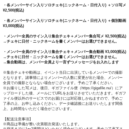
・各メンバーサイン入りソロチェキ(ニックネーム・日付入り) ＋ソロ写メ
¥2,500(税込)
・各メンバーサイン入りソロチェキ(ニックネーム・日付入り) ＋個別動画
¥3,000(税込)
・メンバー全員のサイン入り集合チェキ＋メンバー集合写メ ¥2,500(税込)
→チェキに日付・ニックネームを書くメンバーはお選びできません。
・メンバー全員のサイン入り集合チェキ＋メンバー集合動画 ¥3,000(税込)
→チェキに日付・ニックネームを書くメンバーはお選びできません。
→集合動画は、メンバー全員より一言ずつメッセージをお入れしま
す
※集合チェキや動画は、イベント当日に出演しているメンバーでの撮影
となります。諸事情によりメンバーの人数に変更が出た場合、メンバー
全員での撮影とならない場合がございます。予めご了承ください。
※お撮りした写メは、後日、ギガファイル便（https://gigafile.nu/）にア
ップロードした後、メールにてURLをお送りさせていただきます。ギガフ
ァイル便以外のサービスでのお届けには対応致しかねますので、予めご
了承の上、お申し込みください。データ確認後にお送りいたします関係
上、お時間をいただく場合がございます。
【
配送注意事項】
※商品は準備が整い次第順次発送いたします。
※発送までに1〜2週間ほどいただく場合がございます。予めご了承下さ