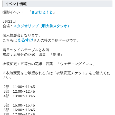
イベント情報
撮影
イベント 『
さぶじぇくと
』
5月21日
会場：
スタジオリップ（明大前スタジオ）
個人撮影会となります。
まるすけ
こちらは
さん
の枠の予約ページです。
当日の
タイムテーブル
と衣装
衣装：
五等分の花嫁 四葉 「制服」
衣装変更：五等分の花嫁 四葉 「ウェディングドレス」
※衣装変更をご希望される方は「衣装変更チケット」をご購入くだ
さい。
2部 11:00〜11:45
3部 12:00〜12:45
4部 13:00〜13:45
5部 15:00〜15:45
6部 16:00〜16:45
7部 17:00〜17:45