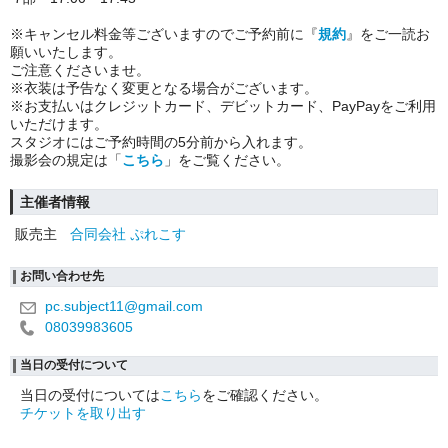
※キャンセル料金等ございますのでご予約前に『
規約
』をご一読お
願いいたします
。
ご注意くださいませ。
※衣装は予告なく変更となる場合がございます。
※お支払いはクレジットカード、デビットカード、PayPayをご利用
いただけます。
スタジオにはご予約時間の5分前から入れます。
撮影会の規定は「
こちら
」をご覧ください。
主催者情報
販売主
合同会社 ぷれこす
お問い合わせ先
pc.subject11@gmail.com
08039983605
当日の受付について
当日の受付については
こちら
をご確認ください。
チケットを取り出す