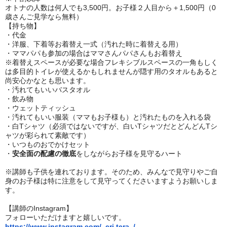
オトナの人数は何人でも3,500円。お子様２人目から＋1,500円（0
歳さんご見学なら無料）
【持ち物】
・代金
・洋服、下着等お着替え一式（汚れた時に着替える用）
・ママパパも参加の場合はママさんパパさんもお着替え
※着替えスペースが必要な場合フレキシブルスペースの一角もしく
は多目的トイレが使えるかもしれませんが隠す用のタオルもあると
尚安心かなとも思います。
・汚れてもいいバスタオル
・飲み物
・ウェットティッシュ
・汚れてもいい服装（ママもお子様も）と汚れたものを入れる袋
・白Tシャツ（必須ではないですが、白いTシャツだとどんどんTシ
ャツが彩られて素敵です）
・いつものおでかけセット
・
安全面の配慮の徹底
をしながらお子様を見守るハート︎
※講師も子供を連れております。そのため、みんなで見守りやご自
身のお子様は特に注意をして見守ってくださいますようお願いしま
す。
【講師のInstagram】
フォローいただけますと嬉しいです。
https://www.instagram.com/_eri.tera_/