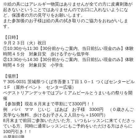
※絵の具にはアレルギー物質はありませんが全ての方に皮膚刺激が
起きないということではありませんのでお口に入れないようにな
ど、保護者の方の見守りをお願いします。
また参加後のお子様は絵の具の拭き取りのご協力をおねがいしま
す。
【日時】
９月２３日（火）祝日
①10:30から11:30【30分前からご案内、当日前払い現金のみ】体験
時間４５分 対象目安 歩ける子から低学年
②13:30から14:30【30分前からご案内、当日前払い現金のみ】体験
時間４５分 対象目安 小学生
【場所】
〒305-0031 茨城県つくば市吾妻１丁目１０−１ つくばセンタービル
１F （屋外イベント センター広場）
ペデストリアンデッキではプレミアムビールとうまいもの祭りを開
催
【参加費】現在８月末まで早割にて3300円！！
例 パパ ママ じいじ ばあば お子様 3300円 （０歳さんご
見学なら無料、歩けるお子さん２人目から＋1500円）
8月末まで前回ご参加いただいた方、いつもレッスンに来てくださっ
ている方、同時に通常レッスンにもご予約をいただける方はさらに
100円引き！！
※早割以降