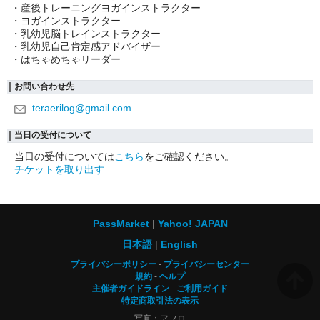
・産後トレーニングヨガインストラクター
・ヨガインストラクター
・乳幼児脳トレインストラクター
・乳幼児自己肯定感アドバイザー
・はちゃめちゃリーダー
お問い合わせ先
teraerilog@gmail.com
当日の受付について
当日の受付については
こちら
をご確認ください。
チケットを取り出す
PassMarket
Yahoo! JAPAN
日本語
English
プライバシーポリシー
プライバシーセンター
規約
ヘルプ
主催者ガイドライン
ご利用ガイド
特定商取引法の表示
写真：アフロ