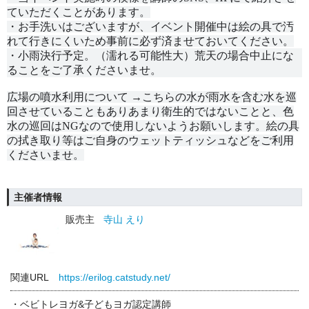
ていただくことがあります。
・お手洗いはございますが、イベント開催中は絵の具で汚
れて行きにくいため事前に必ず済ませておいてください。
・小雨決行予定。（濡れる可能性大）荒天の場合中止にな
ることをご了承くださいませ。
広場の噴水利用について →こちらの水が雨水を含む水を巡
回させていることもありあまり衛生的ではないことと、色
水の巡回はNGなので使用しないようお願いします。絵の具
の拭き取り等はご自身のウェットティッシュなどをご利用
くださいませ。
主催者情報
販売主
寺山 えり
関連URL
https://erilog.catstudy.net/
・ベビトレヨガ&子どもヨガ認定講師