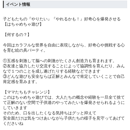
イベント情報
子どもたちの『やりたい』『やれるかも！』好奇心を爆発させる
【はちゃめちゃ遊び】
【何するの？】
今回はカラフルな世界を自由に表現しながら、好奇心や挑戦する心
を育む絵の具パーティ。
①五感を刺激して脳への刺激がたくさん︎創造力も育まれます。
②友達と協力したり交流することによって協調性を育んだり、みん
なで１つのことを成し遂げたりする経験などできます︎
③どんな遊びも安全ならば正解とみんなで肯定していくことで自己
肯定感を育みます。
【ママたちもチャレンジ】
このはちゃめちゃ遊びでは、大人たちの概念や経験を一旦全て捨て
て正解のない空間で子供達のやってみたいを爆発させられるように
していきます︎
そのため、口を出したくなる気持ちはグッと抑えて
安全面だけは気をつけあいながら子供たちの様子を見守ってあげて
くださいね︎