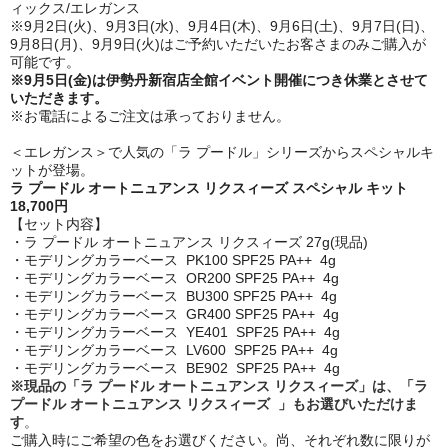
ィックス/エレガンス
※9月2日(火)、9月3日(水)、9月4日(木)、9月6日(土)、9月7日(日)、
9月8日(月)、9月9日(火)はご予約いただいたお客さまのみご購入が
可能です。
※9月5日(金)は伊勢丹新宿店全館イベント開催につき休業とさせて
いただきます。
※お電話によるご注文は承っておりません。
＜エレガンス＞で人気の「ラ プードル」シリーズからスペシャルキ
ットが登場。
ラ プードル オートニュアンス リクスィーズ スペシャル キット
18,700円
【セット内容】
・ラ プードル オートニュアンス リクスィーズ 27g(現品)
・モデリングカラーベース PK100 SPF25 PA++ 4g
・モデリングカラーベース OR200 SPF25 PA++ 4g
・モデリングカラーベース BU300 SPF25 PA++ 4g
・モデリングカラーベース GR400 SPF25 PA++ 4g
・モデリングカラーベース YE401 SPF25 PA++ 4g
・モデリングカラーベース LV600 SPF25 PA++ 4g
・モデリングカラーベース BE902 SPF25 PA++ 4g
※現品の「ラ プードル オートニュアンス リクスィーズ」は、「ラ
プードル オートニュアンス リクスィーズ 」もお選びいただけま
す
。
ご購入時にご希望の色をお選びください。尚、それぞれ数に限りが