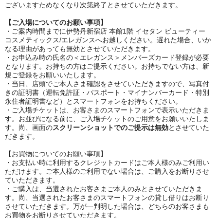
ございますためなくなり次第終了とさせていただきます。
【ご入場についてのお願い事項】
・ご案内時間までに伊勢丹新宿店 本館1階 イセタン ビューティー
コスメティックス/エレガンスへお越しください。遅れた場合、いか
なる理由があっても無効とさせていただきます。
・お申込み時の氏名の＜エレガンス＞メンバーズカード登録が必要
となります。お持ちの方はご提示ください。お持ちでない方は、新
規ご登録をお願いいたします。
・当日、店頭でご本人さま確認をさせていただきますので、写真付
きの証明書（運転免許証・パスポート・マイナンバーカード・特別
永住者証明書など）とスマートフォンをお持ちください。
・ご入場チケットは、お客さまのスマートフォンで表示いただきま
す。お並びになる前に、ご入場チケットのご用意をお願いいたしま
す。尚、画面の
スクリーンショットでのご提示は無効
とさせていた
だきます。
【お買物についてのお願い事項】
・お支払い時に利用するクレジットカードはご本人様のみご利用い
ただけます。ご本人様のご利用でない場合は、ご購入をお断りさせ
ていただきます。
・ご購入は、当選されたお客さまご本人のみとさせていただきま
す。尚、当選されたお客さまのスマートフォンの貸し借りはお断り
させていただきます。万が一判明した場合は、どちらのお客さまも
お買物をお断りさせていただきます。