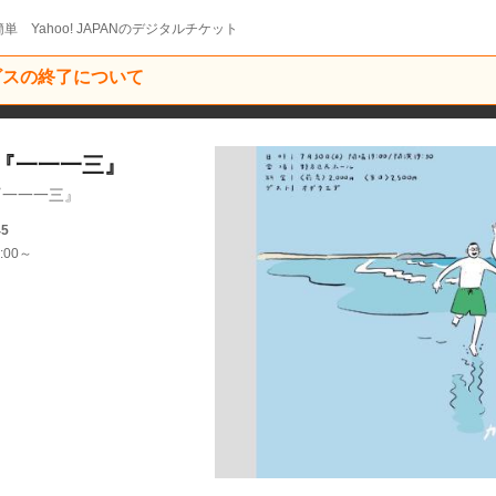
単 Yahoo! JAPANのデジタルチケット
ービスの終了について
『一一一三』
『一一一三』
45
:00～