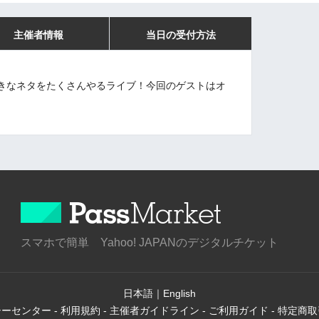
主催者情報
当日の受付方法
きなネタをたくさんやるライブ！今回のゲストはオ
スマホで簡単 Yahoo! JAPANのデジタルチケット
日本語
｜
English
シーセンター
-
利用規約
-
主催者ガイドライン
-
ご利用ガイド
-
特定商取